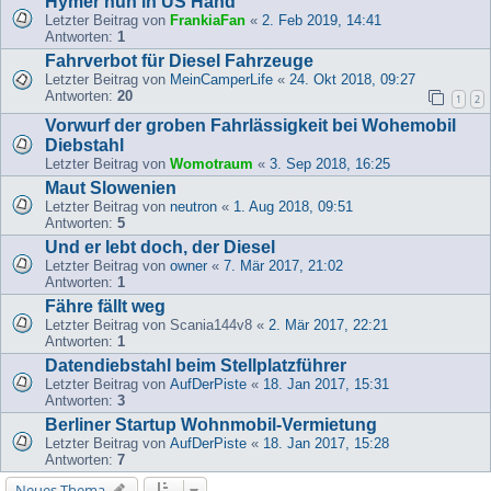
Hymer nun in US Hand
Letzter Beitrag von
FrankiaFan
«
2. Feb 2019, 14:41
Antworten:
1
Fahrverbot für Diesel Fahrzeuge
Letzter Beitrag von
MeinCamperLife
«
24. Okt 2018, 09:27
Antworten:
20
1
2
Vorwurf der groben Fahrlässigkeit bei Wohemobil
Diebstahl
Letzter Beitrag von
Womotraum
«
3. Sep 2018, 16:25
Maut Slowenien
Letzter Beitrag von
neutron
«
1. Aug 2018, 09:51
Antworten:
5
Und er lebt doch, der Diesel
Letzter Beitrag von
owner
«
7. Mär 2017, 21:02
Antworten:
1
Fähre fällt weg
Letzter Beitrag von
Scania144v8
«
2. Mär 2017, 22:21
Antworten:
1
Datendiebstahl beim Stellplatzführer
Letzter Beitrag von
AufDerPiste
«
18. Jan 2017, 15:31
Antworten:
3
Berliner Startup Wohnmobil-Vermietung
Letzter Beitrag von
AufDerPiste
«
18. Jan 2017, 15:28
Antworten:
7
Neues Thema