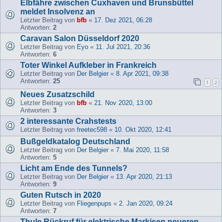
Elbfähre zwischen Cuxhaven und Brunsbüttel
meldet Insolvenz an
Letzter Beitrag von
bfb
«
17. Dez 2021, 06:28
Antworten:
2
Caravan Salon Düsseldorf 2020
Letzter Beitrag von
Eyo
«
11. Jul 2021, 20:36
Antworten:
6
Toter Winkel Aufkleber in Frankreich
Letzter Beitrag von
Der Belgier
«
8. Apr 2021, 09:38
Antworten:
25
1
2
Neues Zusatzschild
Letzter Beitrag von
bfb
«
21. Nov 2020, 13:00
Antworten:
3
2 interessante Crahstests
Letzter Beitrag von
freetec598
«
10. Okt 2020, 12:41
Bußgeldkatalog Deutschland
Letzter Beitrag von
Der Belgier
«
7. Mai 2020, 11:58
Antworten:
5
Licht am Ende des Tunnels?
Letzter Beitrag von
Der Belgier
«
13. Apr 2020, 21:13
Antworten:
9
Guten Rutsch in 2020
Letzter Beitrag von
Fliegenpups
«
2. Jan 2020, 09:24
Antworten:
7
Thule Rückruf für elektrische Markisen neueren