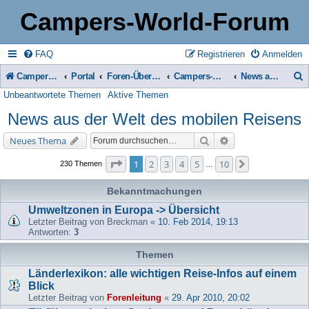
Campers-World-Forum
FAQ
Registrieren
Anmelden
Campers-World-Forum
Portal
Foren-Übersicht
Campers-World-Forum Intern
News aus der Welt des mobilen Reisens
Unbeantwortete Themen
Aktive Themen
u
News aus der Welt des mobilen Reisens
c
h
Suche
Erweiterte Suche
Neues Thema
e
Seite
1
von
10
1
2
3
4
5
10
Nächste
230 Themen
…
Bekanntmachungen
Umweltzonen in Europa -> Übersicht
Letzter Beitrag von
Breckman
«
10. Feb 2014, 19:13
Antworten:
3
Themen
Länderlexikon: alle wichtigen Reise-Infos auf einem
Blick
Letzter Beitrag von
Forenleitung
«
29. Apr 2010, 20:02