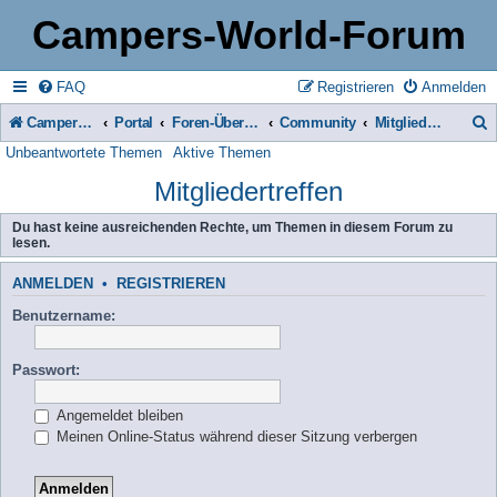
Campers-World-Forum
FAQ
Registrieren
Anmelden
Campers-World-Forum
Portal
Foren-Übersicht
Community
Mitgliedertreffen
Unbeantwortete Themen
Aktive Themen
u
Mitgliedertreffen
c
h
Du hast keine ausreichenden Rechte, um Themen in diesem Forum zu
lesen.
e
ANMELDEN
•
REGISTRIEREN
Benutzername:
Passwort:
Angemeldet bleiben
Meinen Online-Status während dieser Sitzung verbergen