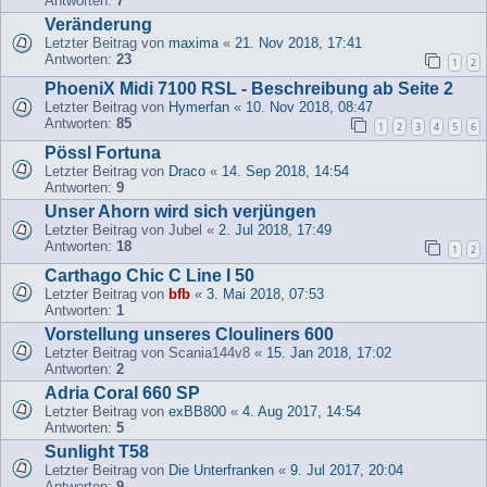
Antworten:
7
Veränderung
Letzter Beitrag von
maxima
«
21. Nov 2018, 17:41
Antworten:
23
1
2
PhoeniX Midi 7100 RSL - Beschreibung ab Seite 2
Letzter Beitrag von
Hymerfan
«
10. Nov 2018, 08:47
Antworten:
85
1
2
3
4
5
6
Pössl Fortuna
Letzter Beitrag von
Draco
«
14. Sep 2018, 14:54
Antworten:
9
Unser Ahorn wird sich verjüngen
Letzter Beitrag von
Jubel
«
2. Jul 2018, 17:49
Antworten:
18
1
2
Carthago Chic C Line I 50
Letzter Beitrag von
bfb
«
3. Mai 2018, 07:53
Antworten:
1
Vorstellung unseres Clouliners 600
Letzter Beitrag von
Scania144v8
«
15. Jan 2018, 17:02
Antworten:
2
Adria Coral 660 SP
Letzter Beitrag von
exBB800
«
4. Aug 2017, 14:54
Antworten:
5
Sunlight T58
Letzter Beitrag von
Die Unterfranken
«
9. Jul 2017, 20:04
Antworten:
9