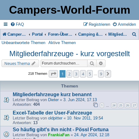
Campers-World-Forum
FAQ
Registrieren
Anmelden
Campers-World-Forum
Portal
Foren-Übersicht
Camping & Reise -> Fahrzeuge & Zubehör in der Praxis
Mitgliederfahrzeuge - kurz vorgestellt
Unbeantwortete Themen
Aktive Themen
u
Mitgliederfahrzeuge - kurz vorgestellt
c
h
Suche
Erweiterte Suche
Neues Thema
e
Seite
1
von
9
1
2
3
4
5
9
Nächste
218 Themen
…
Themen
Mitgliederfahrzeuge kurz benannt
Letzter Beitrag von
Dieter
«
3. Jun 2024, 17:13
Antworten:
404
1
24
25
26
27
…
Excel-Tabelle der User-Fahrzeuge
Letzter Beitrag von
oldpitter
«
10. Nov 2011, 19:54
Antworten:
13
So häufig gibt's ihn nicht - Pössl Fortuna
Letzter Beitrag von
FrankiaFan
«
24. Apr 2024, 12:18