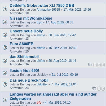
Antworten:
2
Dethleffs Globetrotter XLI 7850-2 EB
Letzter Beitrag von
Altmaerker39638
«
17. Mär 2021, 15:56
Antworten:
10
Nissan mit Wohnkabine
Letzter Beitrag von
Eyo
«
17. Aug 2020, 08:03
Antworten:
14
Unsere neue Dolly
Letzter Beitrag von
shiftie
«
30. Jun 2020, 12:42
Antworten:
13
Eura A600EB
Letzter Beitrag von
shiftie
«
16. Dez 2019, 15:39
Antworten:
10
das Shiftiemobil
Letzter Beitrag von
shiftie
«
20. Aug 2019, 18:44
Antworten:
34
1
2
3
Ilusion Irius 690!
Letzter Beitrag von
UdoMey
«
21. Jul 2019, 09:19
Das neue Breckmobil
Letzter Beitrag von
oldpitter
«
7. Mai 2019, 11:04
Antworten:
23
1
2
Langes warten ist angesagt aber wir sind auf der
Zielgeraden
Letzter Beitrag von
bfb
«
4. Mai 2019, 07:10