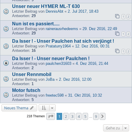
Unser neuer HYMER ML-T 630
Letzter Beitrag von
DennisAbt
«
2. Jul 2017, 18:43
Antworten:
29
1
2
Nun ist es passiert.....
Letzter Beitrag von
rainerausrhedeems
«
29. Dez 2016, 22:49
Antworten:
29
1
2
Da Isser ! - Unser Paulchen hat sich verjüngt !
Letzter Beitrag von
Prataturry1964
«
12. Dez 2016, 00:31
Antworten:
16
1
2
Da Isser ! - Unser neuer Paulchen !
Letzter Beitrag von
paulchen31603
«
4. Dez 2016, 21:44
Antworten:
2
Unser Rennmobil
Letzter Beitrag von
JoBa
«
2. Dez 2016, 12:00
Antworten:
1
Motor futsch
Letzter Beitrag von
freetec598
«
31. Okt 2016, 10:32
Antworten:
5
Neues Thema
Seite
1
von
9
1
2
3
4
5
9
Nächste
218 Themen
…
Gehe zu