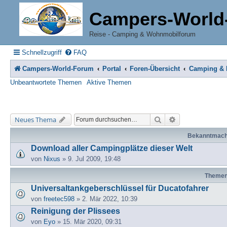
Campers-World
Reise - Camping & Wohnmobilforum
Schnellzugriff
FAQ
Campers-World-Forum
Portal
Foren-Übersicht
Camping & R
Unbeantwortete Themen
Aktive Themen
Suche
Erweiterte Suche
Neues Thema
Bekanntmac
Download aller Campingplätze dieser Welt
von
Nixus
» 9. Jul 2009, 19:48
Theme
Universaltankgeberschlüssel für Ducatofahrer
von
freetec598
» 2. Mär 2022, 10:39
Reinigung der Plissees
von
Eyo
» 15. Mär 2020, 09:31