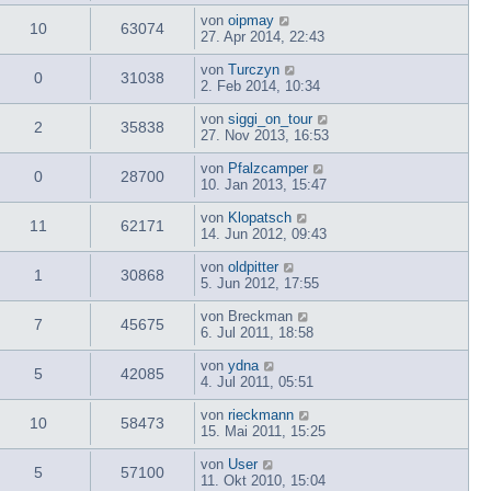
von
oipmay
10
63074
27. Apr 2014, 22:43
von
Turczyn
0
31038
2. Feb 2014, 10:34
von
siggi_on_tour
2
35838
27. Nov 2013, 16:53
von
Pfalzcamper
0
28700
10. Jan 2013, 15:47
von
Klopatsch
11
62171
14. Jun 2012, 09:43
von
oldpitter
1
30868
5. Jun 2012, 17:55
von
Breckman
7
45675
6. Jul 2011, 18:58
von
ydna
5
42085
4. Jul 2011, 05:51
von
rieckmann
10
58473
15. Mai 2011, 15:25
von
User
5
57100
11. Okt 2010, 15:04