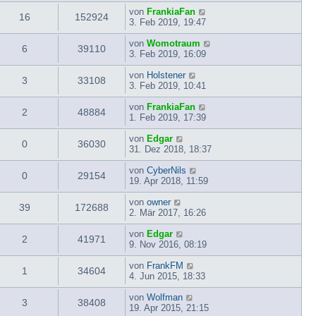
von
FrankiaFan
16
152924
3. Feb 2019, 19:47
von
Womotraum
6
39110
3. Feb 2019, 16:09
von
Holstener
3
33108
3. Feb 2019, 10:41
von
FrankiaFan
2
48884
1. Feb 2019, 17:39
von
Edgar
0
36030
31. Dez 2018, 18:37
von
CyberNils
0
29154
19. Apr 2018, 11:59
von
owner
39
172688
2. Mär 2017, 16:26
von
Edgar
2
41971
9. Nov 2016, 08:19
von
FrankFM
1
34604
4. Jun 2015, 18:33
von
Wolfman
3
38408
19. Apr 2015, 21:15