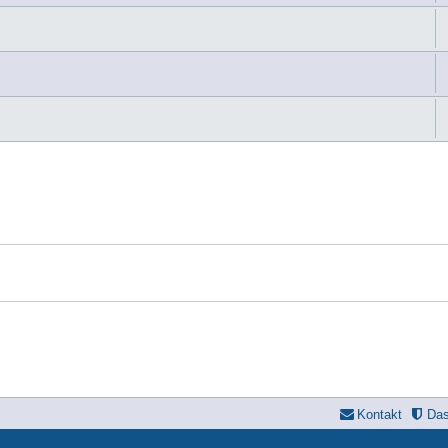
Kontakt
Da
yle developer by
forum tricolor
,
Powered by
phpBB
® Forum Software © phpBB Limi