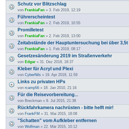
Schutz vor Blitzschlag
von
FrankiaFan
» 3. Feb 2019, 12:19
Führerscheintest
von
FrankiaFan
» 2. Feb 2019, 10:55
Promilletest
von
FrankiaFan
» 2. Feb 2019, 13:00
Zeitabstände der Hauptuntersuchung bei über 3,5
von
FrankiaFan
» 1. Feb 2019, 08:17
Gesetzesänderung 2019 im Straßenverkehr
von
Edgar
» 31. Dez 2018, 18:37
Kleber für Acryl und Plexi
von
CyberNils
» 19. Apr 2018, 11:59
Links zu privaten HPs
von
rcamp56
» 18. Jan 2010, 21:16
Für die Reisevorbereitung...
von
Breckman
» 9. Jul 2015, 21:38
Rückfahrkamera nachrüsten - bitte helft mir!
von
FrankFM
» 31. Mai 2015, 18:08
"Schatten" vom Aufkleber entfernen
von
Wolfman
» 22. Mär 2015, 10:12