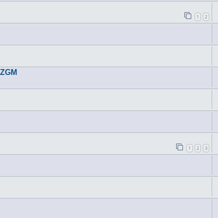
1
2
t ZGM
1
2
3