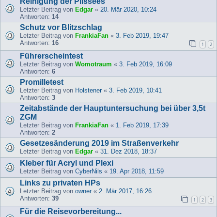
Reinigung der Plissees
Letzter Beitrag von
Edgar
«
20. Mär 2020, 10:24
Antworten:
14
Schutz vor Blitzschlag
Letzter Beitrag von
FrankiaFan
«
3. Feb 2019, 19:47
Antworten:
16
1
2
Führerscheintest
Letzter Beitrag von
Womotraum
«
3. Feb 2019, 16:09
Antworten:
6
Promilletest
Letzter Beitrag von
Holstener
«
3. Feb 2019, 10:41
Antworten:
3
Zeitabstände der Hauptuntersuchung bei über 3,5t
ZGM
Letzter Beitrag von
FrankiaFan
«
1. Feb 2019, 17:39
Antworten:
2
Gesetzesänderung 2019 im Straßenverkehr
Letzter Beitrag von
Edgar
«
31. Dez 2018, 18:37
Kleber für Acryl und Plexi
Letzter Beitrag von
CyberNils
«
19. Apr 2018, 11:59
Links zu privaten HPs
Letzter Beitrag von
owner
«
2. Mär 2017, 16:26
Antworten:
39
1
2
3
Für die Reisevorbereitung...