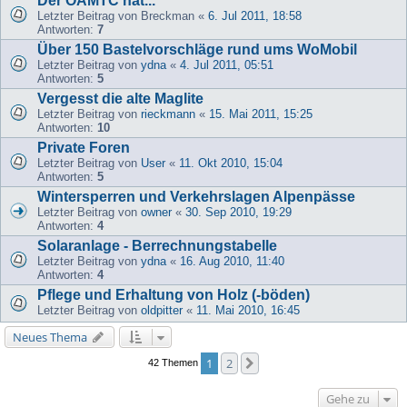
Der ÖAMTC hat...
Letzter Beitrag von
Breckman
«
6. Jul 2011, 18:58
Antworten:
7
Über 150 Bastelvorschläge rund ums WoMobil
Letzter Beitrag von
ydna
«
4. Jul 2011, 05:51
Antworten:
5
Vergesst die alte Maglite
Letzter Beitrag von
rieckmann
«
15. Mai 2011, 15:25
Antworten:
10
Private Foren
Letzter Beitrag von
User
«
11. Okt 2010, 15:04
Antworten:
5
Wintersperren und Verkehrslagen Alpenpässe
Letzter Beitrag von
owner
«
30. Sep 2010, 19:29
Antworten:
4
Solaranlage - Berrechnungstabelle
Letzter Beitrag von
ydna
«
16. Aug 2010, 11:40
Antworten:
4
Pflege und Erhaltung von Holz (-böden)
Letzter Beitrag von
oldpitter
«
11. Mai 2010, 16:45
Neues Thema
1
2
Nächste
42 Themen
Gehe zu