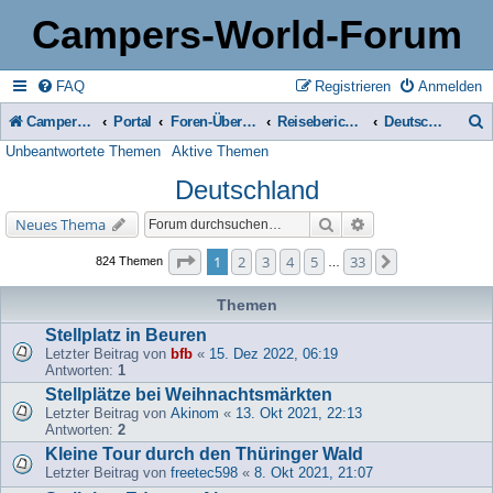
Campers-World-Forum
FAQ
Registrieren
Anmelden
Campers-World-Forum
Portal
Foren-Übersicht
Reiseberichte & Reisetipps, Stell- & Campingplätze
Deutschland
Unbeantwortete Themen
Aktive Themen
u
Deutschland
c
h
Suche
Erweiterte Suche
Neues Thema
e
Seite
1
von
33
1
2
3
4
5
33
Nächste
824 Themen
…
Themen
Stellplatz in Beuren
Letzter Beitrag von
bfb
«
15. Dez 2022, 06:19
Antworten:
1
Stellplätze bei Weihnachtsmärkten
Letzter Beitrag von
Akinom
«
13. Okt 2021, 22:13
Antworten:
2
Kleine Tour durch den Thüringer Wald
Letzter Beitrag von
freetec598
«
8. Okt 2021, 21:07