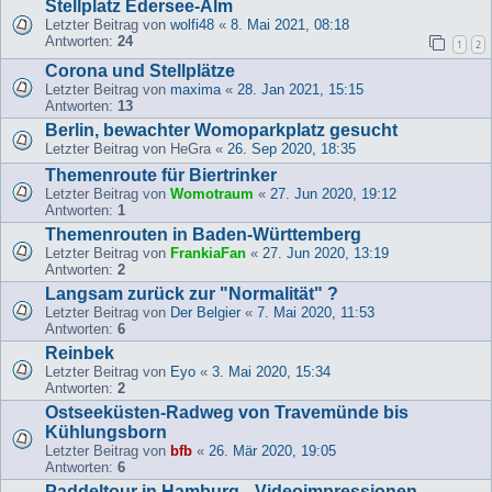
Stellplatz Edersee-Alm
Letzter Beitrag von
wolfi48
«
8. Mai 2021, 08:18
Antworten:
24
1
2
Corona und Stellplätze
Letzter Beitrag von
maxima
«
28. Jan 2021, 15:15
Antworten:
13
Berlin, bewachter Womoparkplatz gesucht
Letzter Beitrag von
HeGra
«
26. Sep 2020, 18:35
Themenroute für Biertrinker
Letzter Beitrag von
Womotraum
«
27. Jun 2020, 19:12
Antworten:
1
Themenrouten in Baden-Württemberg
Letzter Beitrag von
FrankiaFan
«
27. Jun 2020, 13:19
Antworten:
2
Langsam zurück zur "Normalität" ?
Letzter Beitrag von
Der Belgier
«
7. Mai 2020, 11:53
Antworten:
6
Reinbek
Letzter Beitrag von
Eyo
«
3. Mai 2020, 15:34
Antworten:
2
Ostseeküsten-Radweg von Travemünde bis
Kühlungsborn
Letzter Beitrag von
bfb
«
26. Mär 2020, 19:05
Antworten:
6
Paddeltour in Hamburg --Videoimpressionen--