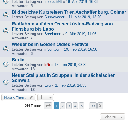
Letzter Beitrag von
freetec598
«
19. Apr 2019, 16:08
Antworten:
5
Bildberichte Kurzreisen Trier, Aschaffenburg, Colmar
Letzter Beitrag von
SunVoyager
«
11. Mär 2019, 13:20
Radfahren auf dem Ostseeküsten-Radweg von
Flensburg bis Labo
Letzter Beitrag von
Breckman
«
9. Mär 2019, 11:06
Antworten:
7
Wieder beim Golden Oldies Festival
Letzter Beitrag von
m3ontour
«
19. Feb 2019, 16:56
Antworten:
3
Berlin
Letzter Beitrag von
bfb
«
17. Feb 2019, 08:32
Antworten:
13
Neuer Stellplatz in Struppen, in der sächsischen
Schweiz
Letzter Beitrag von
Eyo
«
1. Feb 2019, 14:35
Antworten:
12
Neues Thema
Seite
1
von
33
1
2
3
4
5
33
Nächste
824 Themen
…
Gehe zu