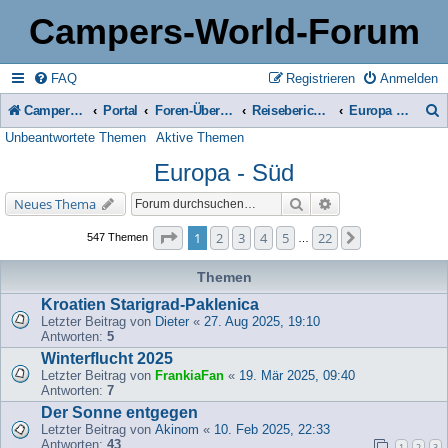
Campers-World-Forum
FAQ
Registrieren
Anmelden
Campers-World-Forum
Portal
Foren-Übersicht
Reiseberichte & Reisetipps, Stell- & Campingplätze
Europa - Süd
Unbeantwortete Themen
Aktive Themen
u
Europa - Süd
c
h
Suche
Erweiterte Suche
Neues Thema
e
Seite
1
von
22
1
2
3
4
5
22
Nächste
547 Themen
…
Themen
Kroatien Starigrad-Paklenica
Letzter Beitrag von
Dieter
«
27. Aug 2025, 19:10
Antworten:
5
Winterflucht 2025
Letzter Beitrag von
FrankiaFan
«
19. Mär 2025, 09:40
Antworten:
7
Der Sonne entgegen
Letzter Beitrag von
Akinom
«
10. Feb 2025, 22:33
Antworten:
43
1
2
3