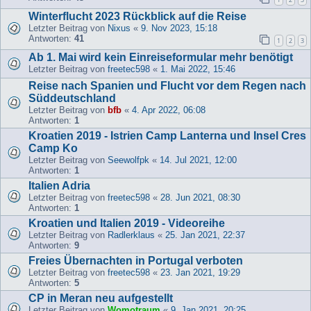
Winterflucht 2023 Rückblick auf die Reise
Letzter Beitrag von
Nixus
«
9. Nov 2023, 15:18
Antworten:
41
1
2
3
Ab 1. Mai wird kein Einreiseformular mehr benötigt
Letzter Beitrag von
freetec598
«
1. Mai 2022, 15:46
Reise nach Spanien und Flucht vor dem Regen nach
Süddeutschland
Letzter Beitrag von
bfb
«
4. Apr 2022, 06:08
Antworten:
1
Kroatien 2019 - Istrien Camp Lanterna und Insel Cres
Camp Ko
Letzter Beitrag von
Seewolfpk
«
14. Jul 2021, 12:00
Antworten:
1
Italien Adria
Letzter Beitrag von
freetec598
«
28. Jun 2021, 08:30
Antworten:
1
Kroatien und Italien 2019 - Videoreihe
Letzter Beitrag von
Radlerklaus
«
25. Jan 2021, 22:37
Antworten:
9
Freies Übernachten in Portugal verboten
Letzter Beitrag von
freetec598
«
23. Jan 2021, 19:29
Antworten:
5
CP in Meran neu aufgestellt
Letzter Beitrag von
Womotraum
«
9. Jan 2021, 20:25