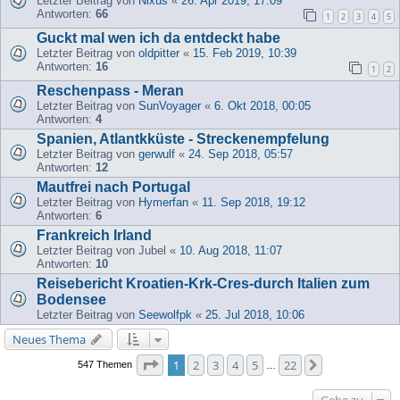
Letzter Beitrag von
Nixus
«
26. Apr 2019, 17:09
Antworten:
66
1
2
3
4
5
Guckt mal wen ich da entdeckt habe
Letzter Beitrag von
oldpitter
«
15. Feb 2019, 10:39
Antworten:
16
1
2
Reschenpass - Meran
Letzter Beitrag von
SunVoyager
«
6. Okt 2018, 00:05
Antworten:
4
Spanien, Atlantkküste - Streckenempfelung
Letzter Beitrag von
gerwulf
«
24. Sep 2018, 05:57
Antworten:
12
Mautfrei nach Portugal
Letzter Beitrag von
Hymerfan
«
11. Sep 2018, 19:12
Antworten:
6
Frankreich Irland
Letzter Beitrag von
Jubel
«
10. Aug 2018, 11:07
Antworten:
10
Reisebericht Kroatien-Krk-Cres-durch Italien zum
Bodensee
Letzter Beitrag von
Seewolfpk
«
25. Jul 2018, 10:06
Neues Thema
Seite
1
von
22
1
2
3
4
5
22
Nächste
547 Themen
…
Gehe zu