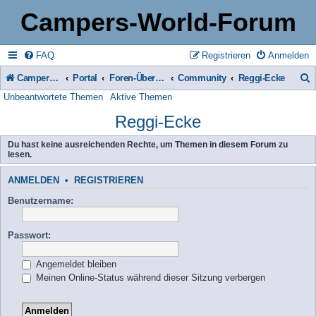
Campers-World-Forum
FAQ
Registrieren
Anmelden
Campers-World-Forum
Portal
Foren-Übersicht
Community
Reggi-Ecke
Unbeantwortete Themen
Aktive Themen
u
Reggi-Ecke
c
h
Du hast keine ausreichenden Rechte, um Themen in diesem Forum zu
lesen.
e
ANMELDEN
•
REGISTRIEREN
Benutzername:
Passwort:
Angemeldet bleiben
Meinen Online-Status während dieser Sitzung verbergen