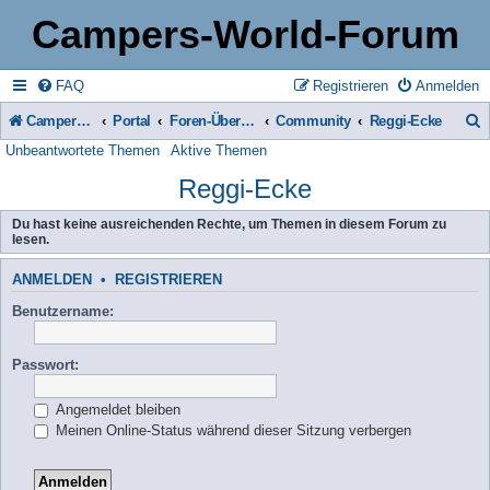
Campers-World-Forum
FAQ
Registrieren
Anmelden
Campers-World-Forum
Portal
Foren-Übersicht
Community
Reggi-Ecke
Unbeantwortete Themen
Aktive Themen
u
Reggi-Ecke
c
h
Du hast keine ausreichenden Rechte, um Themen in diesem Forum zu
lesen.
e
ANMELDEN
•
REGISTRIEREN
Benutzername:
Passwort:
Angemeldet bleiben
Meinen Online-Status während dieser Sitzung verbergen