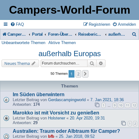
Campers-World-Forum
FAQ
Registrieren
Anmelden
Campers-World-Forum
Portal
Foren-Übersicht
Reiseberichte & Reisetipps, Stell- & Campingplätze
außerhalb Europas
Unbeantwortete Themen
Aktive Themen
u
außerhalb Europas
c
h
Suche
Erweiterte Suche
Neues Thema
e
1
2
Nächste
50 Themen
Themen
Im Süden überwintern
Letzter Beitrag von
Gerdascampingworld
«
7. Jan 2021, 18:36
Antworten:
174
1
9
10
11
12
…
Marokko ist mit Vorsicht zu genießen
Letzter Beitrag von
Holstener
«
20. Apr 2020, 19:31
Antworten:
29
1
2
Australien: Traum oder Albtraum für Camper?
Letzter Beitrag von
bfb
«
25. Jan 2018, 09:52