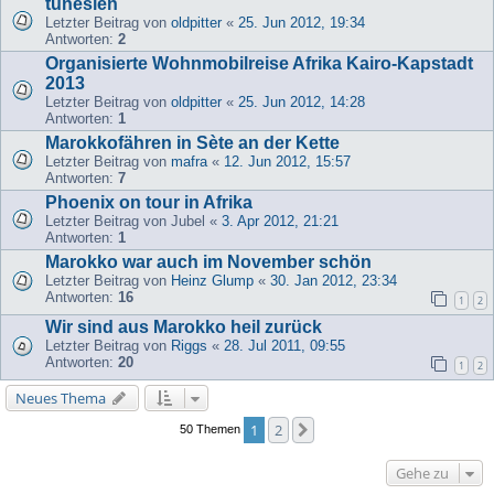
tunesien
Letzter Beitrag von
oldpitter
«
25. Jun 2012, 19:34
Antworten:
2
Organisierte Wohnmobilreise Afrika Kairo-Kapstadt
2013
Letzter Beitrag von
oldpitter
«
25. Jun 2012, 14:28
Antworten:
1
Marokkofähren in Sète an der Kette
Letzter Beitrag von
mafra
«
12. Jun 2012, 15:57
Antworten:
7
Phoenix on tour in Afrika
Letzter Beitrag von
Jubel
«
3. Apr 2012, 21:21
Antworten:
1
Marokko war auch im November schön
Letzter Beitrag von
Heinz Glump
«
30. Jan 2012, 23:34
Antworten:
16
1
2
Wir sind aus Marokko heil zurück
Letzter Beitrag von
Riggs
«
28. Jul 2011, 09:55
Antworten:
20
1
2
Neues Thema
1
2
Nächste
50 Themen
Gehe zu