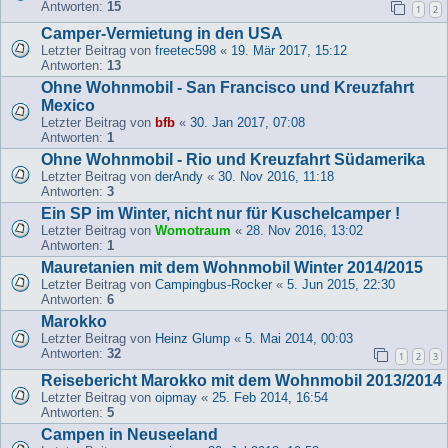
Antworten:
15
1
2
Camper-Vermietung in den USA
Letzter Beitrag von
freetec598
«
19. Mär 2017, 15:12
Antworten:
13
Ohne Wohnmobil - San Francisco und Kreuzfahrt
Mexico
Letzter Beitrag von
bfb
«
30. Jan 2017, 07:08
Antworten:
1
Ohne Wohnmobil - Rio und Kreuzfahrt Südamerika
Letzter Beitrag von
derAndy
«
30. Nov 2016, 11:18
Antworten:
3
Ein SP im Winter, nicht nur für Kuschelcamper !
Letzter Beitrag von
Womotraum
«
28. Nov 2016, 13:02
Antworten:
1
Mauretanien mit dem Wohnmobil Winter 2014/2015
Letzter Beitrag von
Campingbus-Rocker
«
5. Jun 2015, 22:30
Antworten:
6
Marokko
Letzter Beitrag von
Heinz Glump
«
5. Mai 2014, 00:03
Antworten:
32
1
2
3
Reisebericht Marokko mit dem Wohnmobil 2013/2014
Letzter Beitrag von
oipmay
«
25. Feb 2014, 16:54
Antworten:
5
Campen in Neuseeland