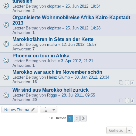
tunesien
Letzter Beitrag von
oldpitter
«
25. Jun 2012, 19:34
Antworten:
2
Organisierte Wohnmobilreise Afrika Kairo-Kapstadt
2013
Letzter Beitrag von
oldpitter
«
25. Jun 2012, 14:28
Antworten:
1
Marokkofähren in Sète an der Kette
Letzter Beitrag von
mafra
«
12. Jun 2012, 15:57
Antworten:
7
Phoenix on tour in Afrika
Letzter Beitrag von
Jubel
«
3. Apr 2012, 21:21
Antworten:
1
Marokko war auch im November schön
Letzter Beitrag von
Heinz Glump
«
30. Jan 2012, 23:34
Antworten:
16
1
2
Wir sind aus Marokko heil zurück
Letzter Beitrag von
Riggs
«
28. Jul 2011, 09:55
Antworten:
20
1
2
Neues Thema
1
2
Nächste
50 Themen
Gehe zu