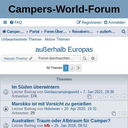
Campers-World-Forum
FAQ
Registrieren
Anmelden
Campers-World-Forum
Portal
Foren-Übersicht
Reiseberichte & Reisetipps, Stell- & Campingplätze
außerhalb Europas
Unbeantwortete Themen
Aktive Themen
u
außerhalb Europas
c
h
Suche
Erweiterte Suche
Neues Thema
e
1
2
Nächste
50 Themen
Themen
Im Süden überwintern
Letzter Beitrag von
Gerdascampingworld
«
7. Jan 2021, 18:36
Antworten:
174
1
9
10
11
12
…
Marokko ist mit Vorsicht zu genießen
Letzter Beitrag von
Holstener
«
20. Apr 2020, 19:31
Antworten:
29
1
2
Australien: Traum oder Albtraum für Camper?
Letzter Beitrag von
bfb
«
25. Jan 2018, 09:52