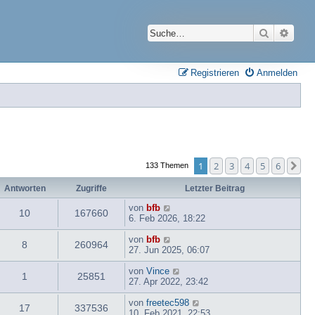
Suche
Erwei
Registrieren
Anmelden
1
2
3
4
5
6
Nä
133 Themen
Antworten
Zugriffe
Letzter Beitrag
von
bfb
10
167660
6. Feb 2026, 18:22
von
bfb
8
260964
27. Jun 2025, 06:07
von
Vince
1
25851
27. Apr 2022, 23:42
von
freetec598
17
337536
10. Feb 2021, 22:53