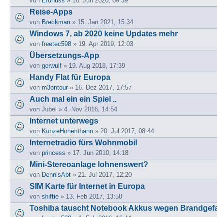
von
Erdnuss
» 16. Jun 2020, 09:39
Reise-Apps
von
Breckman
» 15. Jan 2021, 15:34
Windows 7, ab 2020 keine Updates mehr
von
freetec598
» 19. Apr 2019, 12:03
Übersetzungs-App
von
gerwulf
» 19. Aug 2018, 17:39
Handy Flat für Europa
von
m3ontour
» 16. Dez 2017, 17:57
Auch mal ein ein Spiel ..
von
Jubel
» 4. Nov 2016, 14:54
Internet unterwegs
von
KunzeHohenthann
» 20. Jul 2017, 08:44
Internetradio fürs Wohnmobil
von
princess
» 17. Jun 2010, 14:18
Mini-Stereoanlage lohnenswert?
von
DennisAbt
» 21. Jul 2017, 12:20
SIM Karte für Internet in Europa
von
shiftie
» 13. Feb 2017, 13:58
Toshiba tauscht Notebook Akkus wegen Brandgef