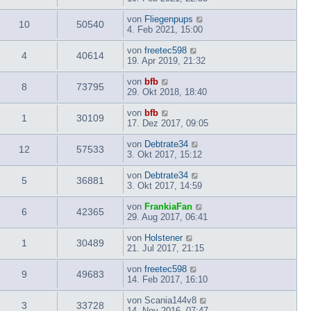
von
Fliegenpups
10
50540
4. Feb 2021, 15:00
von
freetec598
4
40614
19. Apr 2019, 21:32
von
bfb
8
73795
29. Okt 2018, 18:40
von
bfb
1
30109
17. Dez 2017, 09:05
von
Debtrate34
12
57533
3. Okt 2017, 15:12
von
Debtrate34
5
36881
3. Okt 2017, 14:59
von
FrankiaFan
6
42365
29. Aug 2017, 06:41
von
Holstener
1
30489
21. Jul 2017, 21:15
von
freetec598
9
49683
14. Feb 2017, 16:10
von
Scania144v8
3
33728
14. Nov 2016, 07:47