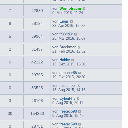
von
Womotraum
7
42830
9. Mai 2016, 11:24
von
Engis
8
58194
22. Apr 2016, 12:00
von
fr33rid3r
5
39964
23. Mär 2016, 15:07
von
Breckman
2
31497
21. Feb 2016, 12:32
von
Hobby
6
42122
13. Dez 2015, 13:01
von
streuner85
0
29765
19. Okt 2015, 20:20
von
reisemobil
0
33525
13. Aug 2015, 14:16
von
CyberNils
3
46106
9. Aug 2015, 20:11
von
freetec598
30
154263
9. Aug 2015, 15:48
von
freetec598
0
28751