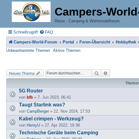
Campers-World
Reise - Camping & Wohnmobilforum
Schnellzugriff
FAQ
Campers-World-Forum
Portal
Foren-Übersicht
Hobbythek
Unbeantwortete Themen
Aktive Themen
Suche
Erweiterte Suche
Neues Thema
Theme
5G Router
von
bfb
» 7. Jun 2023, 06:41
Taugt Starlink was?
von
CampBerger
» 12. Nov 2024, 17:53
Kabel crimpen - Werkzeug?
von
HenryU
» 27. Apr 2022, 19:38
Technische Geräte beim Camping