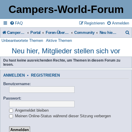
Campers-World-Forum
FAQ
Registrieren
Anmelden
Campers-World-Forum
Portal
Foren-Übersicht
Community
Neu hier, Mitglieder stellen sich vor
Unbeantwortete Themen
Aktive Themen
u
Neu hier, Mitglieder stellen sich vor
c
h
Du hast keine ausreichenden Rechte, um Themen in diesem Forum zu
lesen.
e
ANMELDEN
•
REGISTRIEREN
Benutzername:
Passwort:
Angemeldet bleiben
Meinen Online-Status während dieser Sitzung verbergen