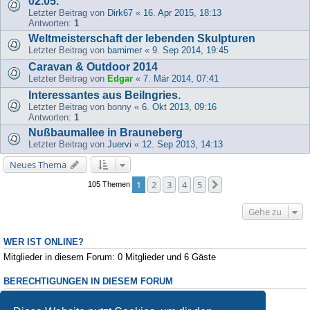
02.05.
Letzter Beitrag von
Dirk67
«
16. Apr 2015, 18:13
Antworten:
1
Weltmeisterschaft der lebenden Skulpturen
Letzter Beitrag von
barnimer
«
9. Sep 2014, 19:45
Caravan & Outdoor 2014
Letzter Beitrag von
Edgar
«
7. Mär 2014, 07:41
Interessantes aus Beilngries.
Letzter Beitrag von
bonny
«
6. Okt 2013, 09:16
Antworten:
1
Nußbaumallee in Brauneberg
Letzter Beitrag von
Juervi
«
12. Sep 2013, 14:13
Neues Thema
1
2
3
4
5
Nächste
105 Themen
Gehe zu
WER IST ONLINE?
Mitglieder in diesem Forum: 0 Mitglieder und 6 Gäste
BERECHTIGUNGEN IN DIESEM FORUM
Du darfst
keine
neuen Themen in diesem Forum erstellen.
Du darfst
keine
Antworten zu Themen in diesem Forum erstellen.