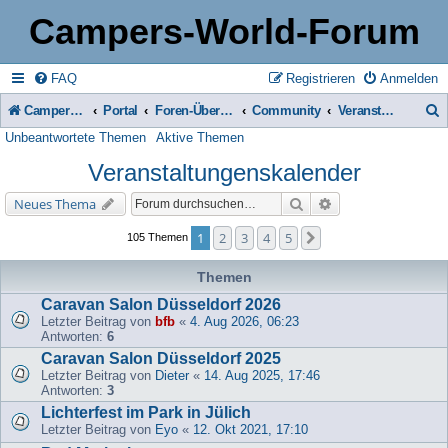
Campers-World-Forum
FAQ
Registrieren
Anmelden
Campers-World-Forum
Portal
Foren-Übersicht
Community
Veranstaltungenskalender
Unbeantwortete Themen
Aktive Themen
u
Veranstaltungenskalender
c
h
Suche
Erweiterte Suche
Neues Thema
e
1
2
3
4
5
Nächste
105 Themen
Themen
Caravan Salon Düsseldorf 2026
Letzter Beitrag von
bfb
«
4. Aug 2026, 06:23
Antworten:
6
Caravan Salon Düsseldorf 2025
Letzter Beitrag von
Dieter
«
14. Aug 2025, 17:46
Antworten:
3
Lichterfest im Park in Jülich
Letzter Beitrag von
Eyo
«
12. Okt 2021, 17:10