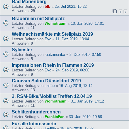
Bad Marienberg
Letzter Beitrag von
bfb
«
25. Jul 2021, 15:22
Antworten:
29
1
2
Brauereien mit Stellplatz
Letzter Beitrag von
Womotraum
«
10. Jan 2020, 17:01
Antworten:
11
Weihnachtsmärkte mit Stellplatz 2019
Letzter Beitrag von
Eyo
«
11. Dez 2019, 13:04
Antworten:
9
Sylvester
Letzter Beitrag von
raatzmonika
«
3. Dez 2019, 07:50
Antworten:
5
Impressionen Rhein in Flammen 2019
Letzter Beitrag von
Eyo
«
24. Sep 2019, 06:06
Antworten:
9
Caravan Salon Düsseldorf 2019
Letzter Beitrag von
shiftie
«
16. Aug 2019, 13:14
Antworten:
13
2. RSM-Bike/Mobilist Treffen 12.04.19
Letzter Beitrag von
Womotraum
«
31. Jan 2019, 14:12
Antworten:
11
Schlittenhunderennen
Letzter Beitrag von
FrankiaFan
«
30. Jan 2019, 19:58
Für alle Interessierte
Letzter Beitrag von
Troll65
«
18. Mär 2018, 13:37