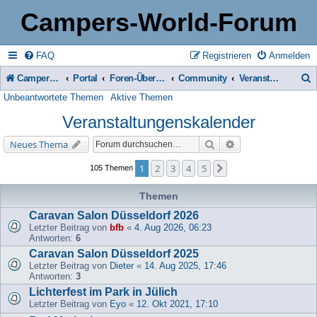
Campers-World-Forum
FAQ
Registrieren
Anmelden
Campers-World-Forum
Portal
Foren-Übersicht
Community
Veranstaltungenskalender
Unbeantwortete Themen
Aktive Themen
u
Veranstaltungenskalender
c
h
Suche
Erweiterte Suche
Neues Thema
e
1
2
3
4
5
Nächste
105 Themen
Themen
Caravan Salon Düsseldorf 2026
Letzter Beitrag von
bfb
«
4. Aug 2026, 06:23
Antworten:
6
Caravan Salon Düsseldorf 2025
Letzter Beitrag von
Dieter
«
14. Aug 2025, 17:46
Antworten:
3
Lichterfest im Park in Jülich
Letzter Beitrag von
Eyo
«
12. Okt 2021, 17:10