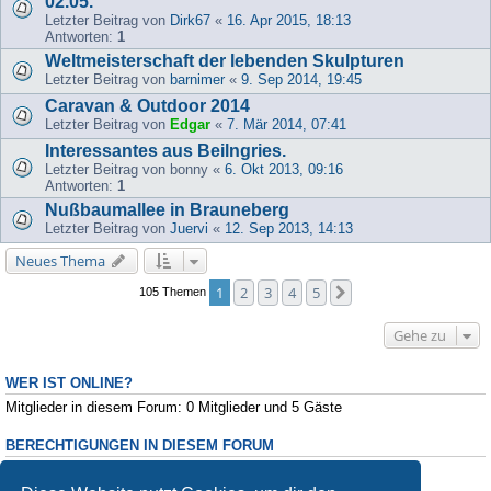
02.05.
Letzter Beitrag von
Dirk67
«
16. Apr 2015, 18:13
Antworten:
1
Weltmeisterschaft der lebenden Skulpturen
Letzter Beitrag von
barnimer
«
9. Sep 2014, 19:45
Caravan & Outdoor 2014
Letzter Beitrag von
Edgar
«
7. Mär 2014, 07:41
Interessantes aus Beilngries.
Letzter Beitrag von
bonny
«
6. Okt 2013, 09:16
Antworten:
1
Nußbaumallee in Brauneberg
Letzter Beitrag von
Juervi
«
12. Sep 2013, 14:13
Neues Thema
1
2
3
4
5
Nächste
105 Themen
Gehe zu
WER IST ONLINE?
Mitglieder in diesem Forum: 0 Mitglieder und 5 Gäste
BERECHTIGUNGEN IN DIESEM FORUM
Du darfst
keine
neuen Themen in diesem Forum erstellen.
Du darfst
keine
Antworten zu Themen in diesem Forum erstellen.