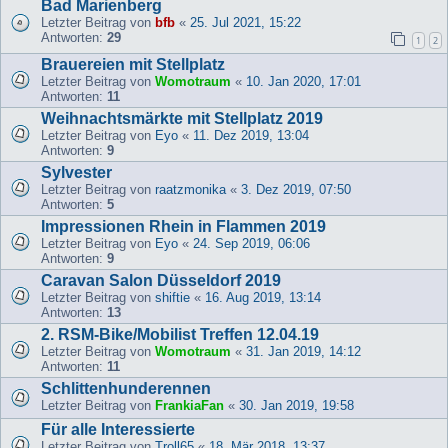
Bad Marienberg
Letzter Beitrag von
bfb
«
25. Jul 2021, 15:22
Antworten:
29
1
2
Brauereien mit Stellplatz
Letzter Beitrag von
Womotraum
«
10. Jan 2020, 17:01
Antworten:
11
Weihnachtsmärkte mit Stellplatz 2019
Letzter Beitrag von
Eyo
«
11. Dez 2019, 13:04
Antworten:
9
Sylvester
Letzter Beitrag von
raatzmonika
«
3. Dez 2019, 07:50
Antworten:
5
Impressionen Rhein in Flammen 2019
Letzter Beitrag von
Eyo
«
24. Sep 2019, 06:06
Antworten:
9
Caravan Salon Düsseldorf 2019
Letzter Beitrag von
shiftie
«
16. Aug 2019, 13:14
Antworten:
13
2. RSM-Bike/Mobilist Treffen 12.04.19
Letzter Beitrag von
Womotraum
«
31. Jan 2019, 14:12
Antworten:
11
Schlittenhunderennen
Letzter Beitrag von
FrankiaFan
«
30. Jan 2019, 19:58
Für alle Interessierte
Letzter Beitrag von
Troll65
«
18. Mär 2018, 13:37