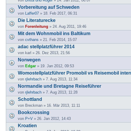
von
Britta und Roger
» 24. Jan 2012, 06:07
Vorbereitung auf Schweden
von
Laffer07
» 18. Feb 2017, 06:31
Die Literaturecke
von
Forenleitung
» 24. Aug 2011, 19:46
Mit dem Wohnmobil ins Baltikum
von
cvthans
» 21. Feb 2014, 15:07
adac stellplatzführer 2014
von
karl
» 26. Dez 2013, 21:56
Norwegen
von
Edgar
» 19. Jan 2012, 09:53
Womostellplatzführer Promobil vs Reisemobil inter
von
rjlehrbach
» 7. Aug 2013, 11:34
Normandie und Bretagne Reiseführer
von
rjlehrbach
» 7. Aug 2013, 11:28
Schottland
von
Breckman
» 16. Mär 2013, 11:11
Bookcrossing
von
P+V
» 26. Jan 2012, 14:43
Kroatien