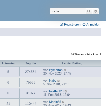
Suche
Erwei
Registrieren
Anmelden
14 Themen • Seite
1
von
1
Antworten
Zugriffe
Letzter Beitrag
von
Hymerfan
5
274534
20. Nov 2023, 17:45
von
Habu
6
75553
5. Nov 2018, 21:13
von
bastler123
0
31077
11. Feb 2018, 12:04
von
Martin55
21
110444
20. Aug 2017, 19:43