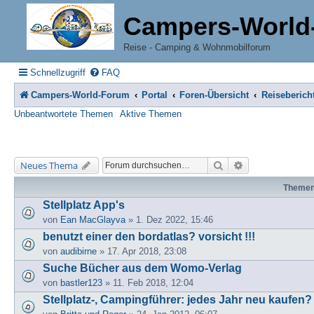
Campers-World
Reise - Camping & Wohnmobilforum
Schnellzugriff
FAQ
Campers-World-Forum
Portal
Foren-Übersicht
Reiseberich
Unbeantwortete Themen
Aktive Themen
Suche
Erweiterte Suche
Neues Thema
Theme
Stellplatz App's
von
Ean MacGlayva
» 1. Dez 2022, 15:46
benutzt einer den bordatlas? vorsicht !!!
von
audibirne
» 17. Apr 2018, 23:08
Suche Bücher aus dem Womo-Verlag
von
bastler123
» 11. Feb 2018, 12:04
Stellplatz-, Campingführer: jedes Jahr neu kaufen?