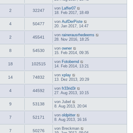
von
Laffer07
2
32247
18. Feb 2017, 18:49
von
AufDerPiste
4
50477
20. Jan 2017, 14:47
von
rainerausrhedeems
2
45541
28. Nov 2016, 18:25
von
owner
8
54530
15. Feb 2014, 09:35
von
Fotobernd
18
102515
14. Feb 2014, 13:21
von
xplay
14
74832
13. Dez 2013, 20:29
von
fr33rid3r
4
44592
27. Aug 2013, 10:15
von
Jubel
9
53138
8. Aug 2013, 20:04
von
oldpitter
7
52171
8. Aug 2013, 16:16
von
Breckman
7
50276
19. Jan 2012, 09:04