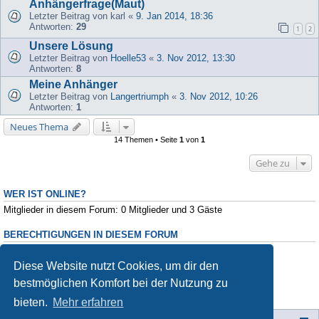
Anhängerfrage(Maut)
Letzter Beitrag von
karl
«
9. Jan 2014, 18:36
Antworten:
29
1
2
Unsere Lösung
Letzter Beitrag von
Hoelle53
«
3. Nov 2012, 13:30
Antworten:
8
Meine Anhänger
Letzter Beitrag von
Langertriumph
«
3. Nov 2012, 10:26
Antworten:
1
Neues Thema
14 Themen • Seite
1
von
1
Gehe zu
WER IST ONLINE?
Mitglieder in diesem Forum: 0 Mitglieder und 3 Gäste
BERECHTIGUNGEN IN DIESEM FORUM
Du darfst
keine
neuen Themen in diesem Forum erstellen.
Du darfst
keine
Antworten zu Themen in diesem Forum erstellen.
Diese Website nutzt Cookies, um dir den
Du darfst deine Beiträge in diesem Forum
nicht
ändern.
bestmöglichen Komfort bei der Nutzung zu
Du darfst deine Beiträge in diesem Forum
nicht
löschen.
Du darfst
keine
Dateianhänge in diesem Forum erstellen.
bieten.
Mehr erfahren