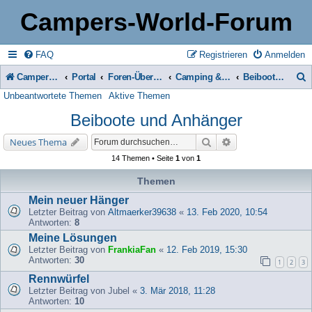
Campers-World-Forum
FAQ
Registrieren
Anmelden
Campers-World-Forum
Portal
Foren-Übersicht
Camping & Reise -> Fahrzeuge & Zubehör in der Praxis
Beiboote und Anhänger
Unbeantwortete Themen
Aktive Themen
u
Beiboote und Anhänger
c
h
Suche
Erweiterte Suche
Neues Thema
e
14 Themen • Seite
1
von
1
Themen
Mein neuer Hänger
Letzter Beitrag von
Altmaerker39638
«
13. Feb 2020, 10:54
Antworten:
8
Meine Lösungen
Letzter Beitrag von
FrankiaFan
«
12. Feb 2019, 15:30
Antworten:
30
1
2
3
Rennwürfel
Letzter Beitrag von
Jubel
«
3. Mär 2018, 11:28
Antworten:
10