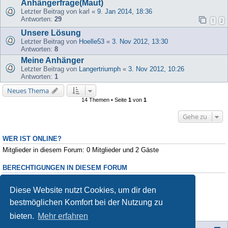
Anhängerfrage(Maut)
Letzter Beitrag von
karl
«
9. Jan 2014, 18:36
Antworten:
29
1
2
Unsere Lösung
Letzter Beitrag von
Hoelle53
«
3. Nov 2012, 13:30
Antworten:
8
Meine Anhänger
Letzter Beitrag von
Langertriumph
«
3. Nov 2012, 10:26
Antworten:
1
Neues Thema
14 Themen • Seite
1
von
1
Gehe zu
WER IST ONLINE?
Mitglieder in diesem Forum: 0 Mitglieder und 2 Gäste
BERECHTIGUNGEN IN DIESEM FORUM
Du darfst
keine
neuen Themen in diesem Forum erstellen.
Du darfst
keine
Antworten zu Themen in diesem Forum erstellen.
Diese Website nutzt Cookies, um dir den
Du darfst deine Beiträge in diesem Forum
nicht
ändern.
bestmöglichen Komfort bei der Nutzung zu
Du darfst deine Beiträge in diesem Forum
nicht
löschen.
Du darfst
keine
Dateianhänge in diesem Forum erstellen.
bieten.
Mehr erfahren