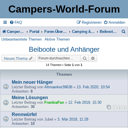
Campers-World-Forum
FAQ
Registrieren
Anmelden
Campers-World-Forum
Portal
Foren-Übersicht
Camping & Reise -> Fahrzeuge & Zubehör in der Praxis
Beiboote und Anhänger
Unbeantwortete Themen
Aktive Themen
u
Beiboote und Anhänger
c
h
Suche
Erweiterte Suche
Neues Thema
e
14 Themen • Seite
1
von
1
Themen
Mein neuer Hänger
Letzter Beitrag von
Altmaerker39638
«
13. Feb 2020, 10:54
Antworten:
8
Meine Lösungen
Letzter Beitrag von
FrankiaFan
«
12. Feb 2019, 15:30
Antworten:
30
1
2
3
Rennwürfel
Letzter Beitrag von
Jubel
«
3. Mär 2018, 11:28
Antworten:
10