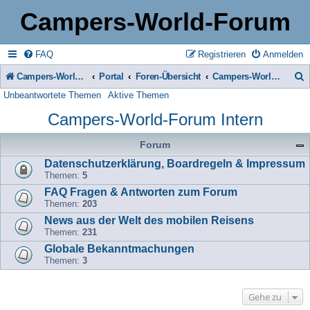
Campers-World-Forum
FAQ
Registrieren
Anmelden
Campers-World-Forum
Portal
Foren-Übersicht
Campers-World-Forum Intern
Unbeantwortete Themen
Aktive Themen
u
Campers-World-Forum Intern
c
h
Forum
e
Datenschutzerklärung, Boardregeln & Impressum
Themen:
5
FAQ Fragen & Antworten zum Forum
Themen:
203
News aus der Welt des mobilen Reisens
Themen:
231
Globale Bekanntmachungen
Themen:
3
Gehe zu