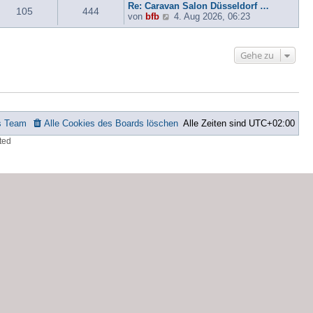
Re: Caravan Salon Düsseldorf …
e
s
a
i
105
444
N
von
bfb
4. Aug 2026, 06:23
r
t
g
t
e
B
e
r
u
e
r
a
e
i
B
g
Gehe zu
s
t
e
t
r
i
e
a
t
r
g
r
B
a
e
g
i
s Team
Alle Cookies des Boards löschen
Alle Zeiten sind
UTC+02:00
t
r
ted
a
g