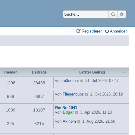
Suche
Erwei
Registrieren
Anmelden
Themen
Beiträge
Letzter Beitrag
N
von
m3ontour
31. Jul 2026, 07:47
1298
28468
e
u
e
N
von
Fliegenpups
1. Okt 2025, 20:19
689
8807
s
e
t
u
e
e
Re: Nr. 1041
1039
13107
N
r
s
von
Edgar
3. Apr 2026, 11:13
e
B
t
u
N
e
e
von
Akinom
1. Aug 2026, 21:50
225
6215
e
e
i
r
s
u
t
B
t
e
r
e