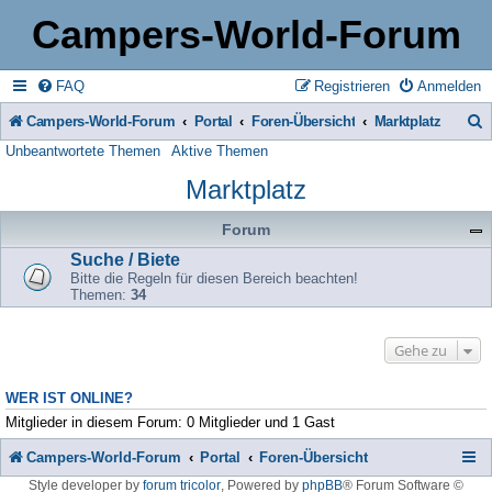
Campers-World-Forum
FAQ
Registrieren
Anmelden
Campers-World-Forum
Portal
Foren-Übersicht
Marktplatz
Unbeantwortete Themen
Aktive Themen
u
Marktplatz
c
h
Forum
e
Suche / Biete
Bitte die Regeln für diesen Bereich beachten!
Themen:
34
Gehe zu
WER IST ONLINE?
Mitglieder in diesem Forum: 0 Mitglieder und 1 Gast
Campers-World-Forum
Portal
Foren-Übersicht
Style developer by
forum tricolor
,
Powered by
phpBB
® Forum Software ©