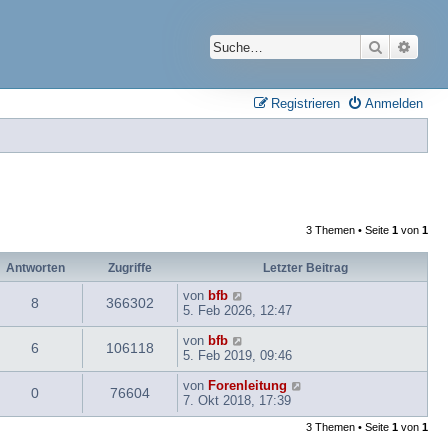
Suche
Erwei
Registrieren
Anmelden
3 Themen • Seite
1
von
1
Antworten
Zugriffe
Letzter Beitrag
von
bfb
8
366302
5. Feb 2026, 12:47
von
bfb
6
106118
5. Feb 2019, 09:46
von
Forenleitung
0
76604
7. Okt 2018, 17:39
3 Themen • Seite
1
von
1