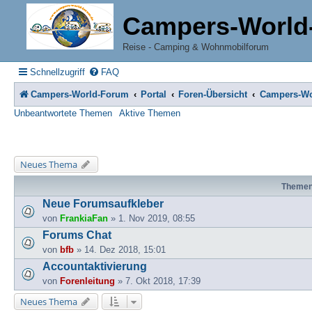
Campers-World
Reise - Camping & Wohnmobilforum
Schnellzugriff
FAQ
Campers-World-Forum
Portal
Foren-Übersicht
Campers-Wo
Unbeantwortete Themen
Aktive Themen
Neues Thema
Theme
Neue Forumsaufkleber
von
FrankiaFan
» 1. Nov 2019, 08:55
Forums Chat
von
bfb
» 14. Dez 2018, 15:01
Accountaktivierung
von
Forenleitung
» 7. Okt 2018, 17:39
Neues Thema