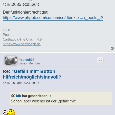
B
#5
15. Mär 2023, 16:45
e
i
Der funktioniert recht gut:
t
https://www.phpbb.com/customise/db/exte ... r_posts_2/
r
a
g
Gruß
Paul
Carthago c-line Chic T 4.9
https://www.seewolfpk.de
freetec598
Senior Member
Re: "Gefällt mir" Button
hilfreich/möglich/sinnvoll?
B
#6
15. Mär 2023, 19:27
e
i
t
bfb
hat geschrieben:
↑
r
a
Schon, aber welcher ist der „gefällt mir“
g