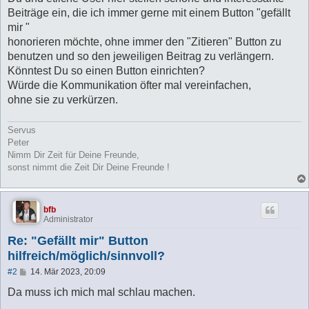
r
a
Beiträge ein, die ich immer gerne mit einem Button "gefällt
g
mir "
honorieren möchte, ohne immer den "Zitieren" Button zu
benutzen und so den jeweiligen Beitrag zu verlängern.
Könntest Du so einen Button einrichten?
Würde die Kommunikation öfter mal vereinfachen,
ohne sie zu verkürzen.
Servus
Peter
Nimm Dir Zeit für Deine Freunde,
sonst nimmt die Zeit Dir Deine Freunde !
bfb
Administrator
Re: "Gefällt mir" Button
hilfreich/möglich/sinnvoll?
B
#2
14. Mär 2023, 20:09
e
i
Da muss ich mich mal schlau machen.
t