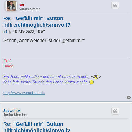
bfb
Administrator
Re: "Gefällt mir" Button
hilfreich/möglich/sinnvoll?
B
#4
15. Mär 2023, 15:07
e
i
Schon, aber welcher ist der „gefällt mir“
t
r
a
g
Gruß
Bernd
Ein Jeder geht vorüber und nimmt es nicht in acht,
dass jede viertel Stunde das Leben kürzer macht.
http://www.womotech.de
Seewolfpk
Junior Member
Re: "Gefällt mir" Button
hilfreich/möglich/sinnvoll?