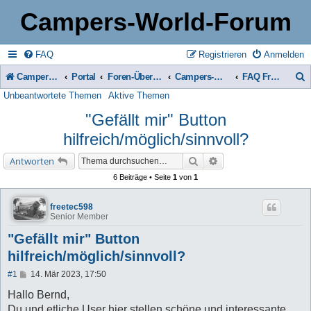
Campers-World-Forum
FAQ
Registrieren
Anmelden
Campers-World-Forum
Portal
Foren-Übersicht
Campers-World-Forum Intern
FAQ Fragen & Antworten zum Forum
Unbeantwortete Themen
Aktive Themen
u
"Gefällt mir" Button
c
hilfreich/möglich/sinnvoll?
h
e
Suche
Erweiterte Suche
Antworten
6 Beiträge • Seite
1
von
1
freetec598
Senior Member
"Gefällt mir" Button
hilfreich/möglich/sinnvoll?
B
#1
14. Mär 2023, 17:50
e
i
Hallo Bernd,
t
Du und etliche User hier stellen schöne und interessante