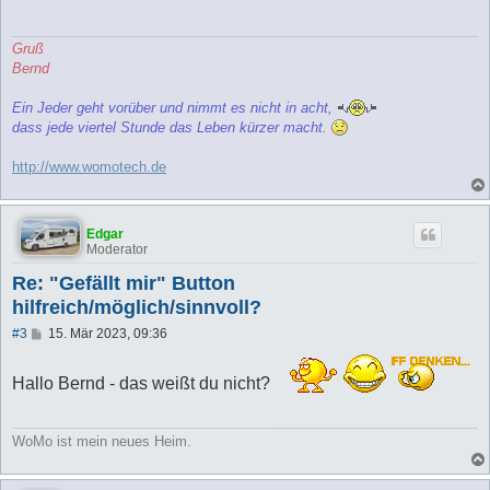
r
a
g
Gruß
Bernd
Ein Jeder geht vorüber und nimmt es nicht in acht,
dass jede viertel Stunde das Leben kürzer macht.
http://www.womotech.de
Edgar
Moderator
Re: "Gefällt mir" Button
hilfreich/möglich/sinnvoll?
B
#3
15. Mär 2023, 09:36
e
i
t
Hallo Bernd - das weißt du nicht?
r
a
g
WoMo ist mein neues Heim.