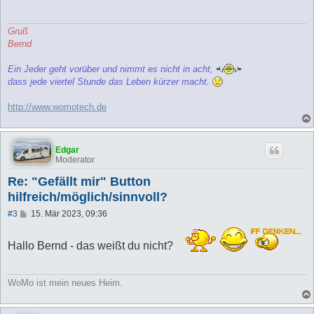
r
a
g
Gruß
Bernd
Ein Jeder geht vorüber und nimmt es nicht in acht,
dass jede viertel Stunde das Leben kürzer macht.
http://www.womotech.de
Edgar
Moderator
Re: "Gefällt mir" Button
hilfreich/möglich/sinnvoll?
B
#3
15. Mär 2023, 09:36
e
i
t
Hallo Bernd - das weißt du nicht?
r
a
g
WoMo ist mein neues Heim.