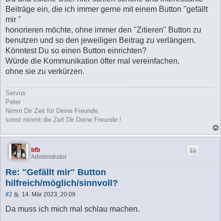
r
a
Beiträge ein, die ich immer gerne mit einem Button "gefällt
g
mir "
honorieren möchte, ohne immer den "Zitieren" Button zu
benutzen und so den jeweiligen Beitrag zu verlängern.
Könntest Du so einen Button einrichten?
Würde die Kommunikation öfter mal vereinfachen,
ohne sie zu verkürzen.
Servus
Peter
Nimm Dir Zeit für Deine Freunde,
sonst nimmt die Zeit Dir Deine Freunde !
bfb
Administrator
Re: "Gefällt mir" Button
hilfreich/möglich/sinnvoll?
B
#2
14. Mär 2023, 20:09
e
i
Da muss ich mich mal schlau machen.
t