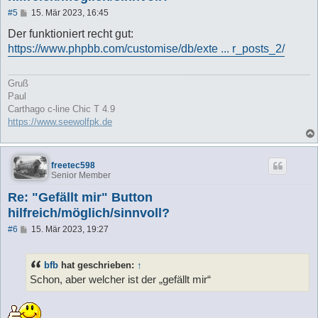
B
#5
15. Mär 2023, 16:45
e
i
Der funktioniert recht gut:
t
https://www.phpbb.com/customise/db/exte ... r_posts_2/
r
a
g
Gruß
Paul
Carthago c-line Chic T 4.9
https://www.seewolfpk.de
freetec598
Senior Member
Re: "Gefällt mir" Button
hilfreich/möglich/sinnvoll?
B
#6
15. Mär 2023, 19:27
e
i
t
bfb
hat geschrieben:
↑
r
a
Schon, aber welcher ist der „gefällt mir“
g