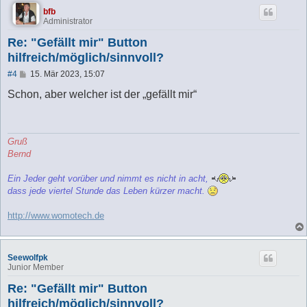
bfb
Administrator
Re: "Gefällt mir" Button
hilfreich/möglich/sinnvoll?
B
#4
15. Mär 2023, 15:07
e
i
Schon, aber welcher ist der „gefällt mir“
t
r
a
g
Gruß
Bernd
Ein Jeder geht vorüber und nimmt es nicht in acht,
dass jede viertel Stunde das Leben kürzer macht.
http://www.womotech.de
Seewolfpk
Junior Member
Re: "Gefällt mir" Button
hilfreich/möglich/sinnvoll?