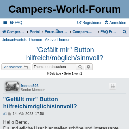
Campers-World-Forum
FAQ
Registrieren
Anmelden
Campers-World-Forum
Portal
Foren-Übersicht
Campers-World-Forum Intern
FAQ Fragen & Antworten zum Forum
Unbeantwortete Themen
Aktive Themen
u
"Gefällt mir" Button
c
hilfreich/möglich/sinnvoll?
h
e
Suche
Erweiterte Suche
Antworten
6 Beiträge • Seite
1
von
1
freetec598
Senior Member
"Gefällt mir" Button
hilfreich/möglich/sinnvoll?
B
#1
14. Mär 2023, 17:50
e
i
Hallo Bernd,
t
Du und etliche User hier stellen schöne und interessante