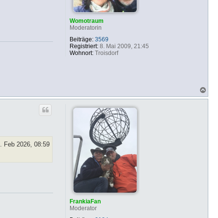
Womotraum
Moderatorin
Beiträge:
3569
Registriert:
8. Mai 2009, 21:45
Wohnort:
Troisdorf
N
a
c
h
o
b
e
n
. Feb 2026, 08:59
FrankiaFan
Moderator