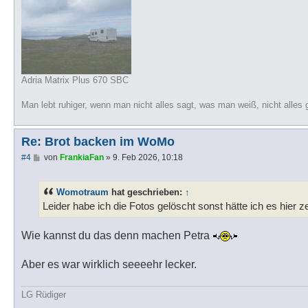
Adria Matrix Plus 670 SBC
Man lebt ruhiger, wenn man nicht alles sagt, was man weiß, nicht alles 
Re: Brot backen im WoMo
B
#4
von
FrankiaFan
»
9. Feb 2026, 10:18
e
i
t
Womotraum
hat geschrieben:
↑
r
a
Leider habe ich die Fotos gelöscht sonst hätte ich es hier 
g
Wie kannst du das denn machen Petra
Aber es war wirklich seeeehr lecker.
LG Rüdiger