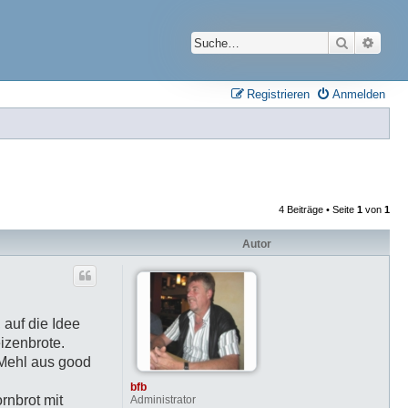
Suche
Erwei
Registrieren
Anmelden
4 Beiträge • Seite
1
von
1
Autor
 auf die Idee
izenbrote.
 Mehl aus good
bfb
rnbrot mit
Administrator