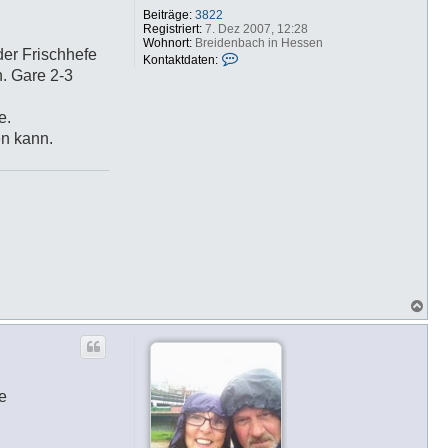
Beiträge:
3822
Registriert:
7. Dez 2007, 12:28
Wohnort:
Breidenbach in Hessen
der Frischhefe
K
Kontaktdaten:
o
n. Gare 2-3
n
t
a
e.
k
en kann.
t
d
a
t
e
n
v
o
n
b
f
b
N
a
c
h
o
b
e
e
n