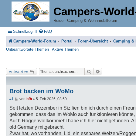
Campers-World
Reise - Camping & Wohnmobilforum
Schnellzugriff
FAQ
Campers-World-Forum
Portal
Foren-Übersicht
Camping & R
Unbeantwortete Themen
Aktive Themen
Suche
Erweiterte Suche
Antworten
Brot backen im WoMo
B
#1
von
bfb
»
5. Feb 2026, 08:59
e
i
Seit letzten Dezember in Sizilien bin ich durch einen Freun
t
gekommen, dass das im WoMo auch funktionieren könnte, zu
r
a
Auch Roggenvollkornmehl habe ich hier nicht gefunden. Al
g
old Germany mitgebracht.
Zwar hat, wo vorhanden, Lidl ein essbares Weizen/Roggen M