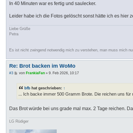
g
In 40 Minuten war es fertig und saulecker.
Leider habe ich die Fotos gelöscht sonst hätte ich es hier 
Liebe Grüße
Petra
Es ist nicht zwingend notwendig mich zu verstehen, man muss mich nu
Re: Brot backen im WoMo
B
#3
von
FrankiaFan
»
9. Feb 2026, 10:17
e
i
t
bfb
hat geschrieben:
↑
r
a
... Ich backe immer 500 Gramm Brote. Die reichen uns für 
g
Das Brot würde bei uns grade mal max. 2 Tage reichen. D
LG Rüdiger