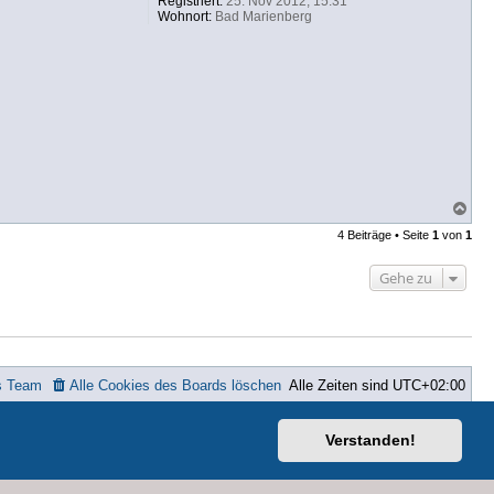
Registriert:
25. Nov 2012, 15:31
Wohnort:
Bad Marienberg
N
a
4 Beiträge • Seite
1
von
1
c
h
o
Gehe zu
b
e
n
s Team
Alle Cookies des Boards löschen
Alle Zeiten sind
UTC+02:00
ted
Verstanden!