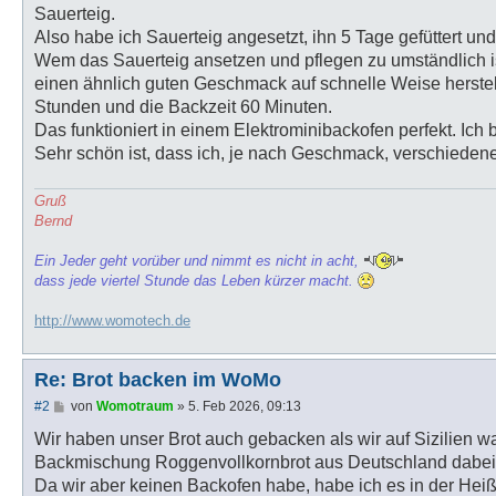
Sauerteig.
Also habe ich Sauerteig angesetzt, ihn 5 Tage gefüttert un
Wem das Sauerteig ansetzen und pflegen zu umständlich i
einen ähnlich guten Geschmack auf schnelle Weise herstell
Stunden und die Backzeit 60 Minuten.
Das funktioniert in einem Elektrominibackofen perfekt. Ich
Sehr schön ist, dass ich, je nach Geschmack, verschiede
Gruß
Bernd
Ein Jeder geht vorüber und nimmt es nicht in acht,
dass jede viertel Stunde das Leben kürzer macht.
http://www.womotech.de
Re: Brot backen im WoMo
B
#2
von
Womotraum
»
5. Feb 2026, 09:13
e
i
Wir haben unser Brot auch gebacken als wir auf Sizilien wa
t
Backmischung Roggenvollkornbrot aus Deutschland dabei
r
a
Da wir aber keinen Backofen habe, habe ich es in der Heiß