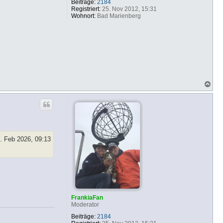
Beiträge:
2184
Registriert:
25. Nov 2012, 15:31
Wohnort:
Bad Marienberg
N
a
c
h
o
b
e
n
. Feb 2026, 09:13
FrankiaFan
Moderator
Beiträge:
2184