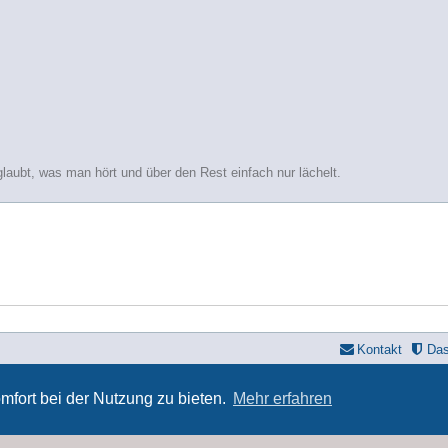
glaubt, was man hört und über den Rest einfach nur lächelt.
Kontakt
Da
yle developer by
forum tricolor
,
Powered by
phpBB
® Forum Software © phpBB Limi
Deutsche Übersetzung durch
phpBB.de
mfort bei der Nutzung zu bieten.
Mehr erfahren