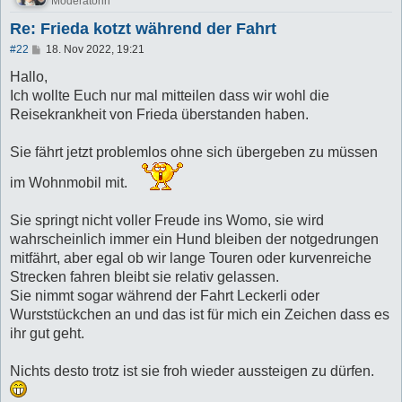
Moderatorin
Re: Frieda kotzt während der Fahrt
B
#22
18. Nov 2022, 19:21
e
i
Hallo,
t
Ich wollte Euch nur mal mitteilen dass wir wohl die
r
a
Reisekrankheit von Frieda überstanden haben.
g
Sie fährt jetzt problemlos ohne sich übergeben zu müssen
im Wohnmobil mit.
Sie springt nicht voller Freude ins Womo, sie wird
wahrscheinlich immer ein Hund bleiben der notgedrungen
mitfährt, aber egal ob wir lange Touren oder kurvenreiche
Strecken fahren bleibt sie relativ gelassen.
Sie nimmt sogar während der Fahrt Leckerli oder
Wurststückchen an und das ist für mich ein Zeichen dass es
ihr gut geht.
Nichts desto trotz ist sie froh wieder aussteigen zu dürfen.