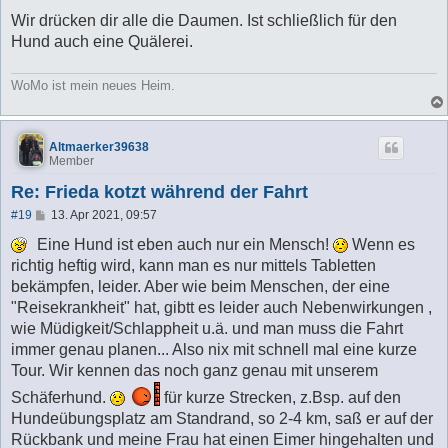
r
a
Wir drücken dir alle die Daumen. Ist schließlich für den
g
Hund auch eine Quälerei.
WoMo ist mein neues Heim.
Altmaerker39638
Member
Re: Frieda kotzt während der Fahrt
B
#19
13. Apr 2021, 09:57
e
i
Eine Hund ist eben auch nur ein Mensch!
Wenn es
t
richtig heftig wird, kann man es nur mittels Tabletten
r
a
bekämpfen, leider. Aber wie beim Menschen, der eine
g
"Reisekrankheit" hat, gibtt es leider auch Nebenwirkungen ,
wie Müdigkeit/Schlappheit u.ä. und man muss die Fahrt
immer genau planen... Also nix mit schnell mal eine kurze
Tour. Wir kennen das noch ganz genau mit unserem
Schäferhund.
für kurze Strecken, z.Bsp. auf den
Hundeübungsplatz am Standrand, so 2-4 km, saß er auf der
Rückbank und meine Frau hat einen Eimer hingehalten und