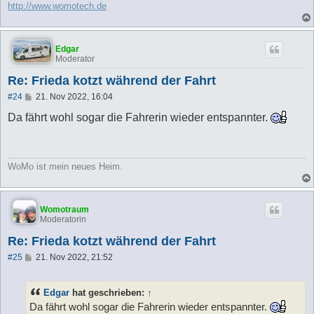
http://www.womotech.de
Edgar
Moderator
Re: Frieda kotzt während der Fahrt
B
#24
21. Nov 2022, 16:04
e
i
Da fährt wohl sogar die Fahrerin wieder entspannter.
t
r
a
g
WoMo ist mein neues Heim.
Womotraum
Moderatorin
Re: Frieda kotzt während der Fahrt
B
#25
21. Nov 2022, 21:52
e
i
t
Edgar
hat geschrieben:
↑
r
a
Da fährt wohl sogar die Fahrerin wieder entspannter.