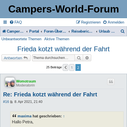
Campers-World-Forum
FAQ
Registrieren
Anmelden
Campers-World-Forum
Portal
Foren-Übersicht
Reiseberichte & Reisetipps, Stell- & Campingplätze
Urlaub mit Tieren
Unbeantwortete Themen
Aktive Themen
u
Frieda kotzt während der Fahrt
c
h
Suche
Erweiterte Suche
Antworten
e
1
2
Vorherige
25 Beiträge
Womotraum
Moderatorin
Re: Frieda kotzt während der Fahrt
B
#16
8. Apr 2021, 21:40
e
i
t
maxima
hat geschrieben:
↑
r
a
Hallo Petra,
g