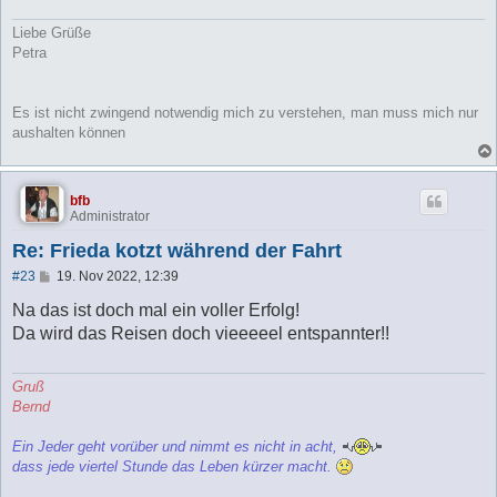
Liebe Grüße
Petra
Es ist nicht zwingend notwendig mich zu verstehen, man muss mich nur
aushalten können
bfb
Administrator
Re: Frieda kotzt während der Fahrt
B
#23
19. Nov 2022, 12:39
e
i
Na das ist doch mal ein voller Erfolg!
t
Da wird das Reisen doch vieeeeel entspannter!!
r
a
g
Gruß
Bernd
Ein Jeder geht vorüber und nimmt es nicht in acht,
dass jede viertel Stunde das Leben kürzer macht.