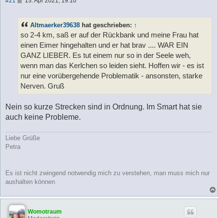
#21
13. Apr 2021, 19:10
e
i
t
Altmaerker39638
hat geschrieben:
↑
r
a
so 2-4 km, saß er auf der Rückbank und meine Frau hat
g
einen Eimer hingehalten und er hat brav .... WAR EIN
GANZ LIEBER. Es tut einem nur so in der Seele weh,
wenn man das Kerlchen so leiden sieht. Hoffen wir - es ist
nur eine vorübergehende Problematik - ansonsten, starke
Nerven. Gruß
Nein so kurze Strecken sind in Ordnung. Im Smart hat sie
auch keine Probleme.
Liebe Grüße
Petra
Es ist nicht zwingend notwendig mich zu verstehen, man muss mich nur
aushalten können
Womotraum