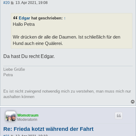
B
#20
13. Apr 2021, 19:08
e
i
t
Edgar
hat geschrieben:
↑
r
a
Hallo Petra
g
Wir drücken dir alle die Daumen. Ist schließlich für den
Hund auch eine Quälerei.
Da hast Du recht Edgar.
Liebe Grüße
Petra
Es ist nicht zwingend notwendig mich zu verstehen, man muss mich nur
aushalten können
Womotraum
Moderatorin
Re: Frieda kotzt während der Fahrt
B