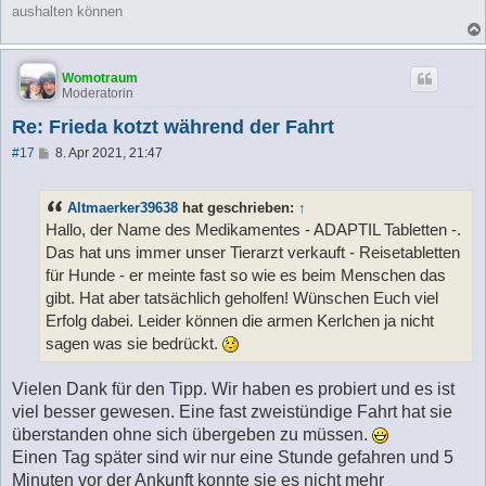
aushalten können
Womotraum
Moderatorin
Re: Frieda kotzt während der Fahrt
B
#17
8. Apr 2021, 21:47
e
i
t
Altmaerker39638
hat geschrieben:
↑
r
a
Hallo, der Name des Medikamentes - ADAPTIL Tabletten -.
g
Das hat uns immer unser Tierarzt verkauft - Reisetabletten
für Hunde - er meinte fast so wie es beim Menschen das
gibt. Hat aber tatsächlich geholfen! Wünschen Euch viel
Erfolg dabei. Leider können die armen Kerlchen ja nicht
sagen was sie bedrückt.
Vielen Dank für den Tipp. Wir haben es probiert und es ist
viel besser gewesen. Eine fast zweistündige Fahrt hat sie
überstanden ohne sich übergeben zu müssen.
Einen Tag später sind wir nur eine Stunde gefahren und 5
Minuten vor der Ankunft konnte sie es nicht mehr