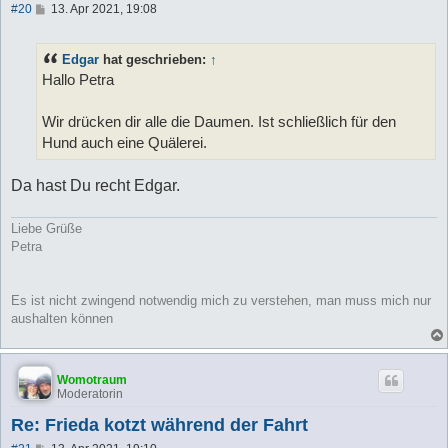
B
#20
13. Apr 2021, 19:08
e
i
t
Edgar
hat geschrieben:
↑
r
a
Hallo Petra
g
Wir drücken dir alle die Daumen. Ist schließlich für den
Hund auch eine Quälerei.
Da hast Du recht Edgar.
Liebe Grüße
Petra
Es ist nicht zwingend notwendig mich zu verstehen, man muss mich nur
aushalten können
Womotraum
Moderatorin
Re: Frieda kotzt während der Fahrt
B