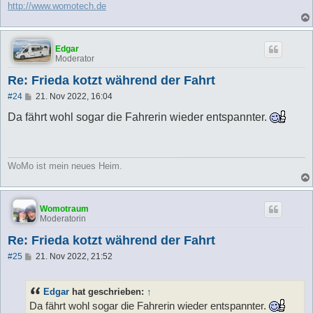
http://www.womotech.de
Edgar
Moderator
Re: Frieda kotzt während der Fahrt
B
#24
21. Nov 2022, 16:04
e
i
Da fährt wohl sogar die Fahrerin wieder entspannter.
t
r
a
g
WoMo ist mein neues Heim.
Womotraum
Moderatorin
Re: Frieda kotzt während der Fahrt
B
#25
21. Nov 2022, 21:52
e
i
t
Edgar
hat geschrieben:
↑
r
a
Da fährt wohl sogar die Fahrerin wieder entspannter.