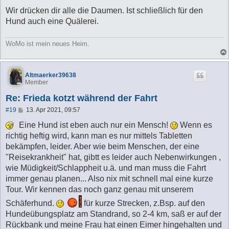
r
a
Wir drücken dir alle die Daumen. Ist schließlich für den
g
Hund auch eine Quälerei.
WoMo ist mein neues Heim.
Altmaerker39638
Member
Re: Frieda kotzt während der Fahrt
B
#19
13. Apr 2021, 09:57
e
i
Eine Hund ist eben auch nur ein Mensch!
Wenn es
t
richtig heftig wird, kann man es nur mittels Tabletten
r
a
bekämpfen, leider. Aber wie beim Menschen, der eine
g
"Reisekrankheit" hat, gibtt es leider auch Nebenwirkungen ,
wie Müdigkeit/Schlappheit u.ä. und man muss die Fahrt
immer genau planen... Also nix mit schnell mal eine kurze
Tour. Wir kennen das noch ganz genau mit unserem
Schäferhund.
für kurze Strecken, z.Bsp. auf den
Hundeübungsplatz am Standrand, so 2-4 km, saß er auf der
Rückbank und meine Frau hat einen Eimer hingehalten und