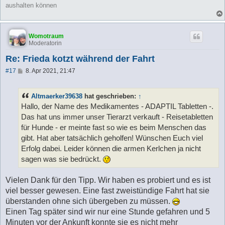
aushalten können
Womotraum
Moderatorin
Re: Frieda kotzt während der Fahrt
B
#17
8. Apr 2021, 21:47
e
i
t
Altmaerker39638
hat geschrieben:
↑
r
a
Hallo, der Name des Medikamentes - ADAPTIL Tabletten -.
g
Das hat uns immer unser Tierarzt verkauft - Reisetabletten
für Hunde - er meinte fast so wie es beim Menschen das
gibt. Hat aber tatsächlich geholfen! Wünschen Euch viel
Erfolg dabei. Leider können die armen Kerlchen ja nicht
sagen was sie bedrückt.
Vielen Dank für den Tipp. Wir haben es probiert und es ist
viel besser gewesen. Eine fast zweistündige Fahrt hat sie
überstanden ohne sich übergeben zu müssen.
Einen Tag später sind wir nur eine Stunde gefahren und 5
Minuten vor der Ankunft konnte sie es nicht mehr