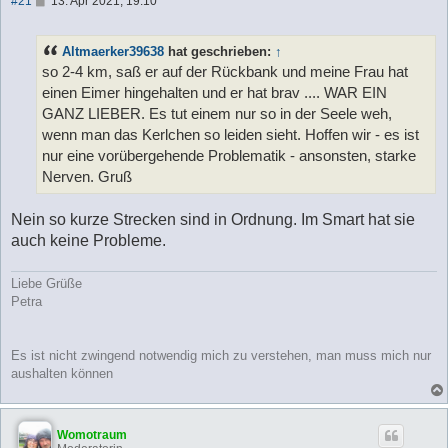
#21
13. Apr 2021, 19:10
e
i
t
Altmaerker39638
hat geschrieben:
↑
r
a
so 2-4 km, saß er auf der Rückbank und meine Frau hat
g
einen Eimer hingehalten und er hat brav .... WAR EIN
GANZ LIEBER. Es tut einem nur so in der Seele weh,
wenn man das Kerlchen so leiden sieht. Hoffen wir - es ist
nur eine vorübergehende Problematik - ansonsten, starke
Nerven. Gruß
Nein so kurze Strecken sind in Ordnung. Im Smart hat sie
auch keine Probleme.
Liebe Grüße
Petra
Es ist nicht zwingend notwendig mich zu verstehen, man muss mich nur
aushalten können
Womotraum