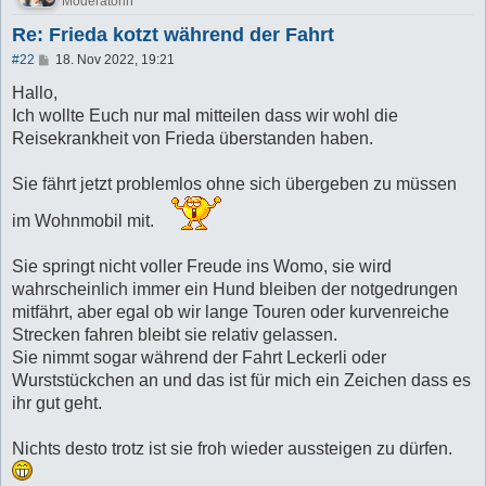
Moderatorin
Re: Frieda kotzt während der Fahrt
B
#22
18. Nov 2022, 19:21
e
i
Hallo,
t
Ich wollte Euch nur mal mitteilen dass wir wohl die
r
a
Reisekrankheit von Frieda überstanden haben.
g
Sie fährt jetzt problemlos ohne sich übergeben zu müssen
im Wohnmobil mit.
Sie springt nicht voller Freude ins Womo, sie wird
wahrscheinlich immer ein Hund bleiben der notgedrungen
mitfährt, aber egal ob wir lange Touren oder kurvenreiche
Strecken fahren bleibt sie relativ gelassen.
Sie nimmt sogar während der Fahrt Leckerli oder
Wurststückchen an und das ist für mich ein Zeichen dass es
ihr gut geht.
Nichts desto trotz ist sie froh wieder aussteigen zu dürfen.