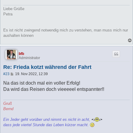
Liebe Grüße
Petra
Es ist nicht zwingend notwendig mich zu verstehen, man muss mich nur
aushalten können
bfb
Administrator
Re: Frieda kotzt während der Fahrt
B
#23
19. Nov 2022, 12:39
e
i
Na das ist doch mal ein voller Erfolg!
t
Da wird das Reisen doch vieeeeel entspannter!!
r
a
g
Gruß
Bernd
Ein Jeder geht vorüber und nimmt es nicht in acht,
dass jede viertel Stunde das Leben kürzer macht.