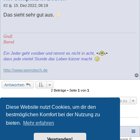
B
#2
15. Dez 2022, 06:19
e
i
Das sieht sehr gut aus.
t
r
a
g
Gruß
Bernd
Ein Jeder geht vorüber und nimmt es nicht in acht,
dass jede viertel Stunde das Leben kürzer macht.
http://www.womotech.de
Antworten
2 Beiträge • Seite
1
von
1
Gehe zu
Diese Website nutzt Cookies, um dir den
bestmöglichen Komfort bei der Nutzung zu
WER IST ONLINE?
Mitglieder in diesem Forum: 0 Mitglieder und 17 Gäste
bieten.
Mehr erfahren
Campers-World-Forum
Portal
Foren-Übersicht
Verstanden!
Style developer by
forum tricolor
,
Powered by
phpBB
® Forum Software ©