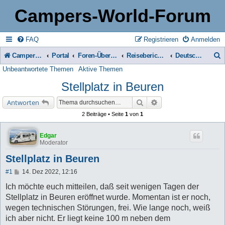
Campers-World-Forum
FAQ
Registrieren
Anmelden
Campers-World-Forum
Portal
Foren-Übersicht
Reiseberichte & Reisetipps, Stell- & Campingplätze
Deutschland
Unbeantwortete Themen
Aktive Themen
u
Stellplatz in Beuren
c
h
Suche
Erweiterte Suche
Antworten
e
2 Beiträge • Seite
1
von
1
Edgar
Moderator
Stellplatz in Beuren
B
#1
14. Dez 2022, 12:16
e
i
Ich möchte euch mitteilen, daß seit wenigen Tagen der
t
Stellplatz in Beuren eröffnet wurde. Momentan ist er noch,
r
a
wegen technischen Störungen, frei. Wie lange noch, weiß
g
ich aber nicht. Er liegt keine 100 m neben dem