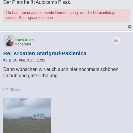
Der Platz heißt Autocamp Pisak.
Du hast keine ausreichende Berechtigung, um die Dateianhänge
dieses Beitrags anzusehen.
FrankiaFan
Moderator
Re: Kroatien Starigrad-Paklenica
B
#2
26. Aug 2025, 11:02
e
i
Dann wünschen wir euch auch hier nochmals schönen
t
Urlaub und gute Erholung.
r
a
g
LG Rüdiger