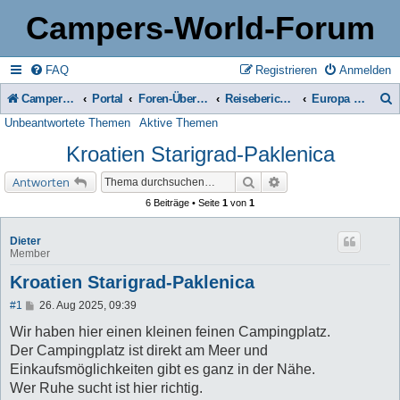
Campers-World-Forum
FAQ
Registrieren
Anmelden
Campers-World-Forum
Portal
Foren-Übersicht
Reiseberichte & Reisetipps, Stell- & Campingplätze
Europa - Süd
Unbeantwortete Themen
Aktive Themen
u
Kroatien Starigrad-Paklenica
c
h
Suche
Erweiterte Suche
Antworten
e
6 Beiträge • Seite
1
von
1
Dieter
Member
Kroatien Starigrad-Paklenica
B
#1
26. Aug 2025, 09:39
e
i
Wir haben hier einen kleinen feinen Campingplatz.
t
Der Campingplatz ist direkt am Meer und
r
a
Einkaufsmöglichkeiten gibt es ganz in der Nähe.
g
Wer Ruhe sucht ist hier richtig.