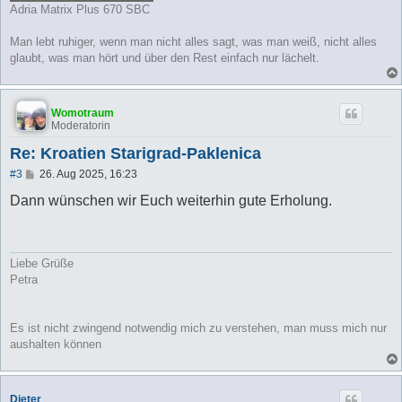
Adria Matrix Plus 670 SBC
Man lebt ruhiger, wenn man nicht alles sagt, was man weiß, nicht alles
glaubt, was man hört und über den Rest einfach nur lächelt.
Womotraum
Moderatorin
Re: Kroatien Starigrad-Paklenica
B
#3
26. Aug 2025, 16:23
e
i
Dann wünschen wir Euch weiterhin gute Erholung.
t
r
a
g
Liebe Grüße
Petra
Es ist nicht zwingend notwendig mich zu verstehen, man muss mich nur
aushalten können
Dieter