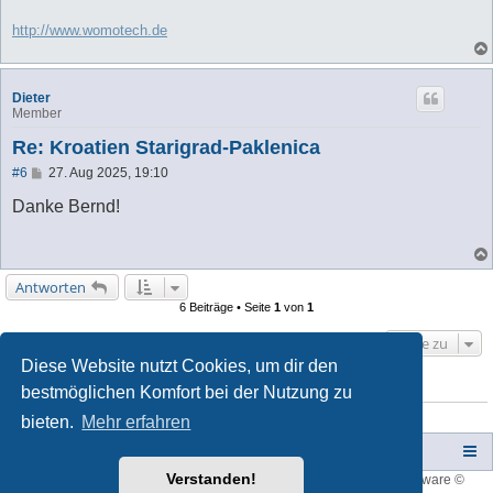
http://www.womotech.de
Dieter
Member
Re: Kroatien Starigrad-Paklenica
B
#6
27. Aug 2025, 19:10
e
i
Danke Bernd!
t
r
a
g
Antworten
6 Beiträge • Seite
1
von
1
Gehe zu
Diese Website nutzt Cookies, um dir den
bestmöglichen Komfort bei der Nutzung zu
WER IST ONLINE?
Mitglieder in diesem Forum: 0 Mitglieder und 2 Gäste
bieten.
Mehr erfahren
Campers-World-Forum
Portal
Foren-Übersicht
Verstanden!
Style developer by
forum tricolor
,
Powered by
phpBB
® Forum Software ©