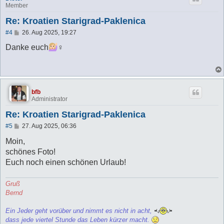
Member
Re: Kroatien Starigrad-Paklenica
B
#4
26. Aug 2025, 19:27
e
i
Danke euch
‍♀️
t
r
a
g
bfb
Administrator
Re: Kroatien Starigrad-Paklenica
B
#5
27. Aug 2025, 06:36
e
i
Moin,
t
schönes Foto!
r
a
Euch noch einen schönen Urlaub!
g
Gruß
Bernd
Ein Jeder geht vorüber und nimmt es nicht in acht,
dass jede viertel Stunde das Leben kürzer macht.