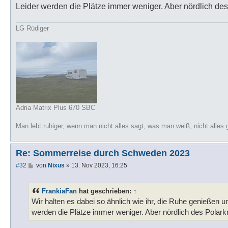
Leider werden die Plätze immer weniger. Aber nördlich des
LG Rüdiger
Adria Matrix Plus 670 SBC
Man lebt ruhiger, wenn man nicht alles sagt, was man weiß, nicht alles 
Re: Sommerreise durch Schweden 2023
B
#32
von
Nixus
»
13. Nov 2023, 16:25
e
i
t
FrankiaFan
hat geschrieben:
↑
r
a
Wir halten es dabei so ähnlich wie ihr, die Ruhe genießen
g
werden die Plätze immer weniger. Aber nördlich des Polarkr