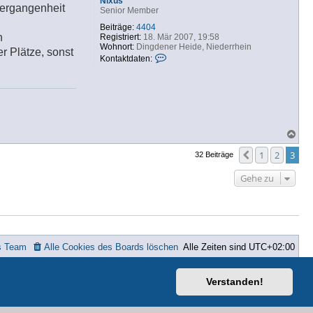
Nixus
 Vergangenheit
Senior Member
Beiträge:
4404
n
Registriert:
18. Mär 2007, 19:58
Wohnort:
Dingdener Heide, Niederrhein
 Plätze, sonst
K
Kontaktdaten:
o
n
t
a
k
t
d
N
a
a
t
c
e
1
2
3
Vorherige
32 Beiträge
h
n
o
v
Gehe zu
b
o
e
n
n
N
i
x
u
s
s Team
Alle Cookies des Boards löschen
Alle Zeiten sind
UTC+02:00
ted
Verstanden!