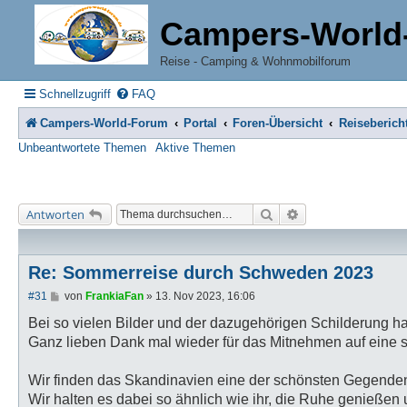
Campers-World
Reise - Camping & Wohnmobilforum
Schnellzugriff
FAQ
Campers-World-Forum
Portal
Foren-Übersicht
Reiseberich
Unbeantwortete Themen
Aktive Themen
Suche
Erweiterte Suche
Antworten
Re: Sommerreise durch Schweden 2023
B
#31
von
FrankiaFan
»
13. Nov 2023, 16:06
e
i
Bei so vielen Bilder und der dazugehörigen Schilderung ha
t
Ganz lieben Dank mal wieder für das Mitnehmen auf eine so
r
a
g
Wir finden das Skandinavien eine der schönsten Gegenden
Wir halten es dabei so ähnlich wie ihr, die Ruhe genießen