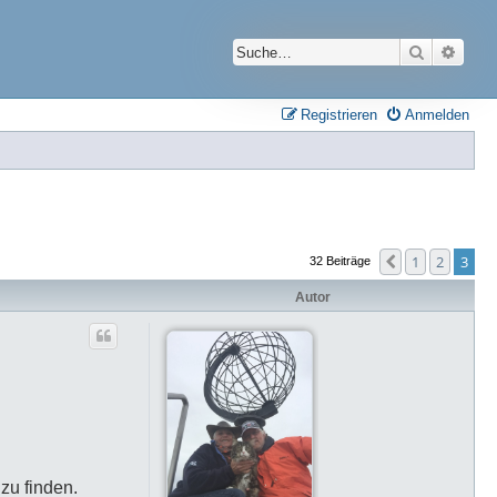
Suche
Erwei
Registrieren
Anmelden
1
2
3
Vorherige
32 Beiträge
Autor
zu finden.