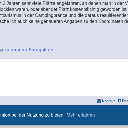
zten 2 Jahren sehr viele Plätze angefahren, an denen man in der
ockiert waren, oder aber der Platz kostenpflichtig geworden ist.
tourismus in der Campingbrance und die daraus resultierende
che ich auch keine genaueren Angaben zu den Koordinaten der
zu unserer Fotogalerie
nd
Kontakt
Da
yle developer by
forum tricolor
,
Powered by
phpBB
® Forum Software © phpBB Limi
Deutsche Übersetzung durch
phpBB.de
mfort bei der Nutzung zu bieten.
Mehr erfahren