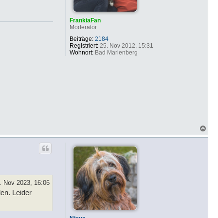
FrankiaFan
Moderator
Beiträge:
2184
Registriert:
25. Nov 2012, 15:31
Wohnort:
Bad Marienberg
N
a
c
h
o
b
e
n
. Nov 2023, 16:06
en. Leider