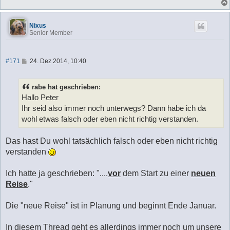
Nixus
Senior Member
B
#171
24. Dez 2014, 10:40
e
i
t
rabe hat geschrieben:
r
a
Hallo Peter
g
Ihr seid also immer noch unterwegs? Dann habe ich da
wohl etwas falsch oder eben nicht richtig verstanden.
Das hast Du wohl tatsächlich falsch oder eben nicht richtig
verstanden
Ich hatte ja geschrieben: "....
vor
dem Start zu einer
neuen
Reise
."
Die "neue Reise" ist in Planung und beginnt Ende Januar.
In diesem Thread geht es allerdings immer noch um unsere