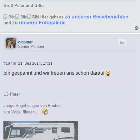
Gruß Peter und Gitte
zu unseren Reiseberichten
Hier geht es
zu unserer Fotogalerie
und
oldpitter
Senior Member
B
#167
21. Dez 2014, 17:31
e
i
bin gespannt und wir freuen uns schon darauf
t
r
a
g
LG Peter
Junge Vögel singen von Freiheit
alte Vögel fliegen.....