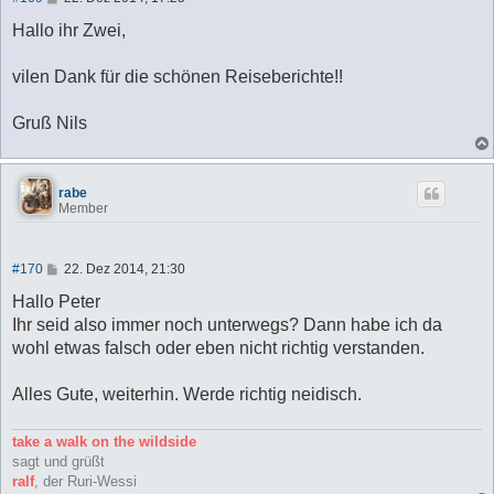
e
i
Hallo ihr Zwei,
t
r
a
vilen Dank für die schönen Reiseberichte!!
g
Gruß Nils
rabe
Member
B
#170
22. Dez 2014, 21:30
e
i
Hallo Peter
t
Ihr seid also immer noch unterwegs? Dann habe ich da
r
a
wohl etwas falsch oder eben nicht richtig verstanden.
g
Alles Gute, weiterhin. Werde richtig neidisch.
take a walk on the wildside
sagt und grüßt
ralf
, der Ruri-Wessi