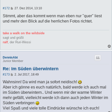
B
#172
27. Dez 2014, 13:10
e
i
Stimmt, aber das kommt wenn man eben nur "quer" liest
t
und mehr den Blick auf die herrlichen Fotos richtet.
r
a
g
take a walk on the wildside
sagt und grüßt
ralf
, der Ruri-Wessi
DennisAbt
Junior Member
Re: Im Süden überwintern
B
#173
2. Jul 2017, 18:49
e
i
Wahnsinn! Da wird man ja sofort neidisch!
t
Aber ich gönne es euch natürlich, bald werde ich auch mal
r
a
im Süden überwintern.. Und wenn mir der warme Winter
g
mehr gefällt, vielleicht werde ich dann auch jeden Winter im
Süden verbringen
Viel Spaß und viele tolle Eindrücke wünsche ich euch!