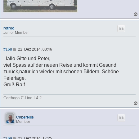
rotroo
Junior Member
B
#168
22. Dez 2014, 08:46
e
i
Hallo Gitte und Peter,
t
viel Spass auf der neuen Reise und kommt Gesund
r
a
zurück,natürlich wieder mit schönen Bildern. Schöne
g
Feiertage.
Gruß Ralf
Carthago C-Line I 4.2
CyberNils
Member
B
#169
22. Dez 2014, 17:25