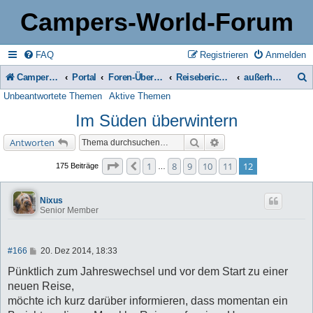
Campers-World-Forum
FAQ
Registrieren
Anmelden
Campers-World-Forum
Portal
Foren-Übersicht
Reiseberichte & Reisetipps, Stell- & Campingplätze
außerhalb Europas
Unbeantwortete Themen
Aktive Themen
u
Im Süden überwintern
c
h
Suche
Erweiterte Suche
Antworten
e
Seite
12
von
12
1
8
9
10
11
12
Vorherige
175 Beiträge
…
Nixus
Senior Member
B
#166
20. Dez 2014, 18:33
e
i
Pünktlich zum Jahreswechsel und vor dem Start zu einer
t
neuen Reise,
r
a
möchte ich kurz darüber informieren, dass momentan ein
g