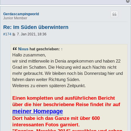
Gerdascampingworld
Junior Member
Re: Im Süden überwintern
B
#174
7. Jan 2021, 18:36
e
i
t
Nixus
hat geschrieben:
↑
r
a
Hallo zusammen,
g
wir sind mittlerweile in Denia angekommen und haben 22
Grad im Schatten. Die Heizung wird auch Nachts nicht
mehr gebraucht. Wir bleiben noch bis Donnerstag hier und
fahren dann weiter Richtung Süden.
Weiteres zu einem späteren Zeitpunkt.
Einen kompletten und ausführlichen Bericht
über die hier beschriebene Reise findet ihr auf
meiner Homepage
Dort habe ich das Ganze mit über 600
interessanten Fotos garniert.
"Spanien, Marokko 2014" auswählen und schon