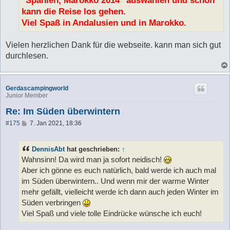
kann die Reise los gehen.
Viel Spaß in Andalusien und in Marokko.
Vielen herzlichen Dank für die webseite. kann man sich gut
durchlesen.
Gerdascampingworld
Junior Member
Re: Im Süden überwintern
B
#175
7. Jan 2021, 18:36
e
i
t
DennisAbt
hat geschrieben:
↑
r
a
Wahnsinn! Da wird man ja sofort neidisch!
g
Aber ich gönne es euch natürlich, bald werde ich auch mal
im Süden überwintern.. Und wenn mir der warme Winter
mehr gefällt, vielleicht werde ich dann auch jeden Winter im
Süden verbringen
Viel Spaß und viele tolle Eindrücke wünsche ich euch!