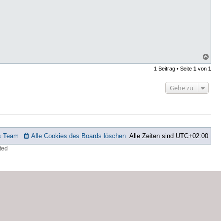
N
a
1 Beitrag • Seite
1
von
1
c
h
o
Gehe zu
b
e
n
s Team
Alle Cookies des Boards löschen
Alle Zeiten sind
UTC+02:00
ted