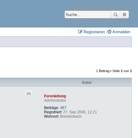
Suche
Erwei
Registrieren
Anmelden
1 Beitrag • Seite
1
von
1
Autor
Forenleitung
Administrator
Beiträge:
487
Registriert:
27. Sep 2006, 12:21
Wohnort:
Breidenbach