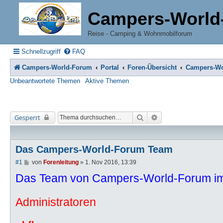
Campers-World
Reise - Camping & Wohnmobilforum
Schnellzugriff
FAQ
Campers-World-Forum
Portal
Foren-Übersicht
Campers-Wo
Unbeantwortete Themen
Aktive Themen
Suche
Erweiterte Suche
Gesperrt
Das Campers-World-Forum Team
B
#1
von
Forenleitung
»
1. Nov 2016, 13:39
e
Das Team von Campers-World-Forum im
i
t
r
a
Administratoren
g