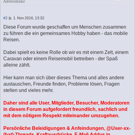
Administrator
B
#2
1. Nov 2016, 13:32
e
i
Diese Forum wurde geschaffen um Menschen zusammen
t
zu führen die ein gemeinsames Hobby haben - das mobile
r
a
Reisen.
g
Dabei spielt es keine Rolle ob wir es mit einem Zelt, einem
Caravan oder einem Reisemobil betreiben - der Spaß
alleine zählt.
Hier kann man sich über dieses Thema und alles andere
austauschen, Freunde finden, Probleme lösen, Fragen
stellen und vieles mehr.
Daher sind alle User, Mitglieder, Besucher, Moderatoren
in diesem Forum aufgefordert freundlich, sachlich und
mit dem nötigem Respekt miteinander umzugehen.
Persönliche Beleidigungen & Anfeindungen, @User-xx-
(hat)-Threads, Kraftausdrücke, E-Mail-Addys in