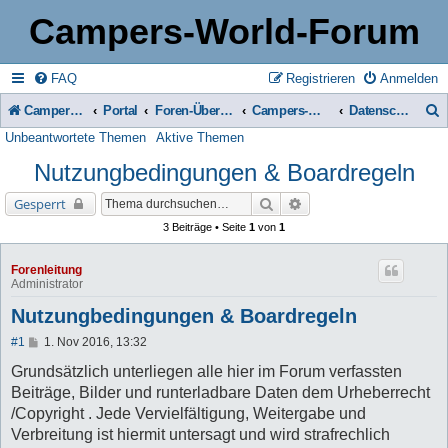
Campers-World-Forum
FAQ
Registrieren
Anmelden
Campers-World-Forum
Portal
Foren-Übersicht
Campers-World-Forum Intern
Datenschutzerklärung, Boardregeln & Impressum
Unbeantwortete Themen
Aktive Themen
u
Nutzungbedingungen & Boardregeln
c
h
Suche
Erweiterte Suche
Gesperrt
e
3 Beiträge • Seite
1
von
1
Forenleitung
Administrator
Nutzungbedingungen & Boardregeln
B
#1
1. Nov 2016, 13:32
e
i
Grundsätzlich unterliegen alle hier im Forum verfassten
t
Beiträge, Bilder und runterladbare Daten dem Urheberrecht
r
a
/Copyright . Jede Vervielfältigung, Weitergabe und
g
Verbreitung ist hiermit untersagt und wird strafrechlich