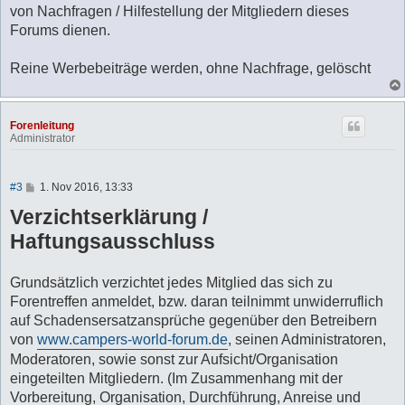
von Nachfragen / Hilfestellung der Mitgliedern dieses
Forums dienen.
Reine Werbebeiträge werden, ohne Nachfrage, gelöscht
Forenleitung
Administrator
B
#3
1. Nov 2016, 13:33
e
Verzichtserklärung /
i
t
Haftungsausschluss
r
a
g
Grundsätzlich verzichtet jedes Mitglied das sich zu
Forentreffen anmeldet, bzw. daran teilnimmt unwiderruflich
auf Schadensersatzansprüche gegenüber den Betreibern
von
www.campers-world-forum.de
, seinen Administratoren,
Moderatoren, sowie sonst zur Aufsicht/Organisation
eingeteilten Mitgliedern. (Im Zusammenhang mit der
Vorbereitung, Organisation, Durchführung, Anreise und