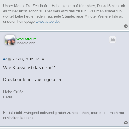
g
Unser Motto: Die Zeit läuft... Hebe nichts auf für später, Du weiß nicht ob
es früher nicht schon zu spät sein wird das zu tun, was man später tun
wollte! Lebe heute, jeden Tag, jede Stunde, jede Minute! Weitere Info auf
unserer Homepage
www.autoe.de
.
Womotraum
Moderatorin
B
#2
20. Aug 2016, 12:14
e
i
Wie Klasse ist das denn?
t
r
a
Das könnte mir auch gefallen.
g
Liebe Grüße
Petra
Es ist nicht zwingend notwendig mich zu verstehen, man muss mich nur
aushalten können