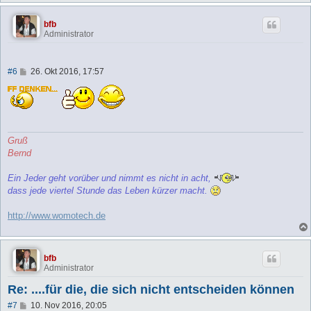
bfb
Administrator
B
#6
26. Okt 2016, 17:57
e
i
t
r
a
g
Gruß
Bernd
Ein Jeder geht vorüber und nimmt es nicht in acht,
dass jede viertel Stunde das Leben kürzer macht.
http://www.womotech.de
bfb
Administrator
Re: ....für die, die sich nicht entscheiden können
B
#7
10. Nov 2016, 20:05