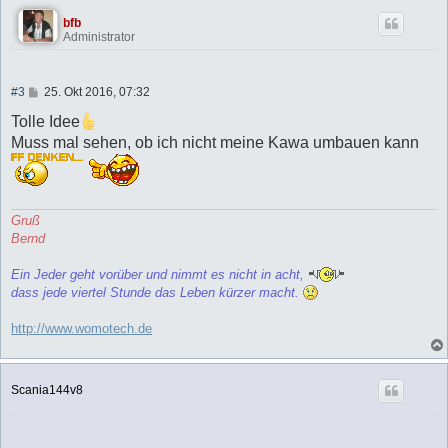
bfb
Administrator
B
#3
25. Okt 2016, 07:32
e
i
Tolle Idee
t
Muss mal sehen, ob ich nicht meine Kawa umbauen kann
r
a
g
Gruß
Bernd
Ein Jeder geht vorüber und nimmt es nicht in acht,
dass jede viertel Stunde das Leben kürzer macht.
http://www.womotech.de
Scania144v8