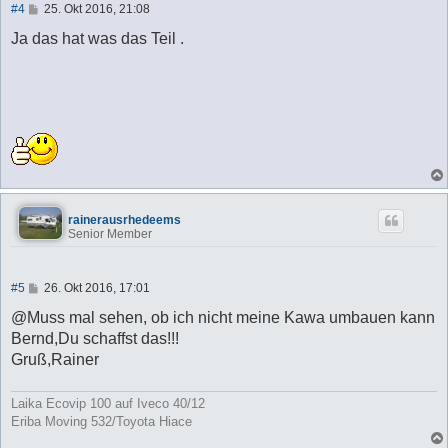
B
#4
25. Okt 2016, 21:08
e
i
Ja das hat was das Teil .
t
r
a
g
rainerausrhedeems
Senior Member
B
#5
26. Okt 2016, 17:01
e
i
@Muss mal sehen, ob ich nicht meine Kawa umbauen kann
t
Bernd,Du schaffst das!!!
r
a
Gruß,Rainer
g
Laika Ecovip 100 auf Iveco 40/12
Eriba Moving 532/Toyota Hiace