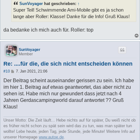
t
SunVoyager
hat geschrieben:
↑
r
a
Super Teil! Schwimmende Ami-Mobile gibt es ja schon
g
lange aber Roller: Klasse! Danke für die Info! Gruß Klaus!
da bedanke ich mich auch für. Roller: top
SunVoyager
Member
Re: ....für die, die sich nicht entscheiden können
B
#10
7. Jan 2021, 21:06
e
i
Der Beitrag scheint auseinander gerissen zu sein. Ich habe
t
im hier 1. Beitrag auf etwas geantwortet, das aber nicht zu
r
a
sehen ist. Habe mich nur gewundert dass jetzt nach 4
g
Jahren Gerdascampingworld darauf antwortet ?? Gruß
Klaus!
Unser Motto: Die Zeit läuft... Hebe nichts auf für später, Du weiß nicht ob
es früher nicht schon zu spät sein wird das zu tun, was man später tun
wollte! Lebe heute, jeden Tag, jede Stunde, jede Minute! Weitere Info auf
unserer Homepage
www.autoe.de
.