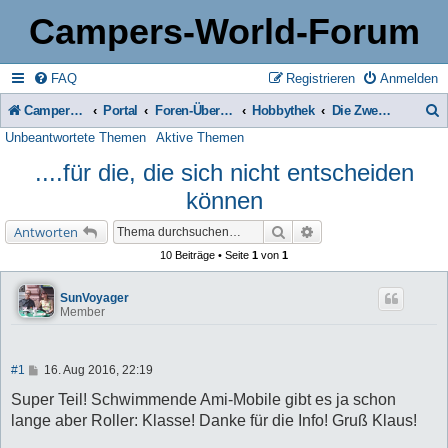
Campers-World-Forum
FAQ
Registrieren
Anmelden
Campers-World-Forum
Portal
Foren-Übersicht
Hobbythek
Die Zweirad-Ecke
Unbeantwortete Themen
Aktive Themen
u
....für die, die sich nicht entscheiden
c
können
h
e
Suche
Erweiterte Suche
Antworten
10 Beiträge • Seite
1
von
1
SunVoyager
Member
B
#1
16. Aug 2016, 22:19
e
i
Super Teil! Schwimmende Ami-Mobile gibt es ja schon
t
lange aber Roller: Klasse! Danke für die Info! Gruß Klaus!
r
a