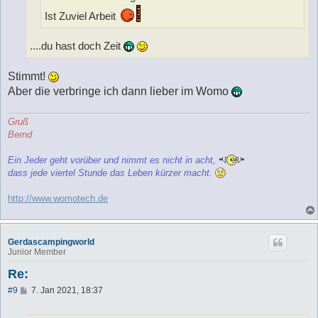
Ist Zuviel Arbeit
....du hast doch Zeit
Stimmt!
Aber die verbringe ich dann lieber im Womo
Gruß
Bernd
Ein Jeder geht vorüber und nimmt es nicht in acht,
dass jede viertel Stunde das Leben kürzer macht.
http://www.womotech.de
Gerdascampingworld
Junior Member
Re:
B
#9
7. Jan 2021, 18:37
e
i