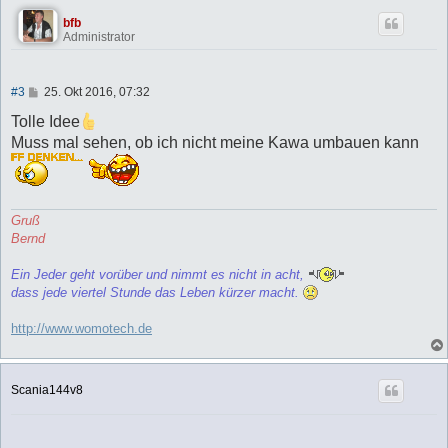
bfb
Administrator
B
#3
25. Okt 2016, 07:32
e
i
Tolle Idee
t
Muss mal sehen, ob ich nicht meine Kawa umbauen kann
r
a
g
Gruß
Bernd
Ein Jeder geht vorüber und nimmt es nicht in acht,
dass jede viertel Stunde das Leben kürzer macht.
http://www.womotech.de
Scania144v8