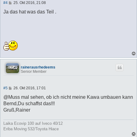
B
#4
25. Okt 2016, 21:08
e
i
Ja das hat was das Teil .
t
r
a
g
rainerausrhedeems
Senior Member
B
#5
26. Okt 2016, 17:01
e
i
@Muss mal sehen, ob ich nicht meine Kawa umbauen kann
t
Bernd,Du schaffst das!!!
r
a
Gruß,Rainer
g
Laika Ecovip 100 auf Iveco 40/12
Eriba Moving 532/Toyota Hiace