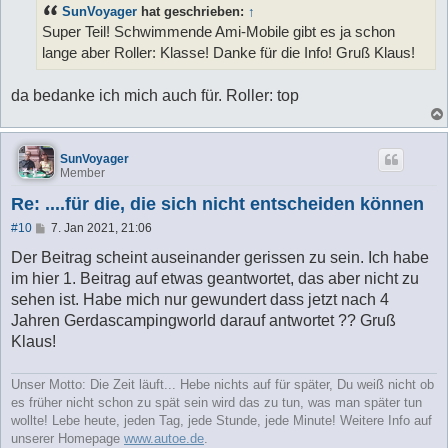
t
SunVoyager
hat geschrieben:
↑
r
a
Super Teil! Schwimmende Ami-Mobile gibt es ja schon
g
lange aber Roller: Klasse! Danke für die Info! Gruß Klaus!
da bedanke ich mich auch für. Roller: top
SunVoyager
Member
Re: ....für die, die sich nicht entscheiden können
B
#10
7. Jan 2021, 21:06
e
i
Der Beitrag scheint auseinander gerissen zu sein. Ich habe
t
im hier 1. Beitrag auf etwas geantwortet, das aber nicht zu
r
a
sehen ist. Habe mich nur gewundert dass jetzt nach 4
g
Jahren Gerdascampingworld darauf antwortet ?? Gruß
Klaus!
Unser Motto: Die Zeit läuft... Hebe nichts auf für später, Du weiß nicht ob
es früher nicht schon zu spät sein wird das zu tun, was man später tun
wollte! Lebe heute, jeden Tag, jede Stunde, jede Minute! Weitere Info auf
unserer Homepage
www.autoe.de
.