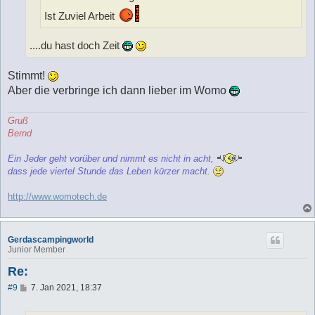
Ist Zuviel Arbeit
....du hast doch Zeit
Stimmt!
Aber die verbringe ich dann lieber im Womo
Gruß
Bernd
Ein Jeder geht vorüber und nimmt es nicht in acht,
dass jede viertel Stunde das Leben kürzer macht.
http://www.womotech.de
Gerdascampingworld
Junior Member
Re:
B
#9
7. Jan 2021, 18:37
e
i