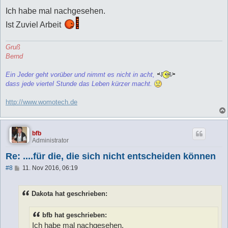
e
i
Ich habe mal nachgesehen.
t
r
Ist Zuviel Arbeit
a
g
Gruß
Bernd
Ein Jeder geht vorüber und nimmt es nicht in acht,
dass jede viertel Stunde das Leben kürzer macht.
http://www.womotech.de
bfb
Administrator
Re: ....für die, die sich nicht entscheiden können
B
#8
11. Nov 2016, 06:19
e
i
t
Dakota hat geschrieben:
r
a
g
bfb hat geschrieben:
Ich habe mal nachgesehen.