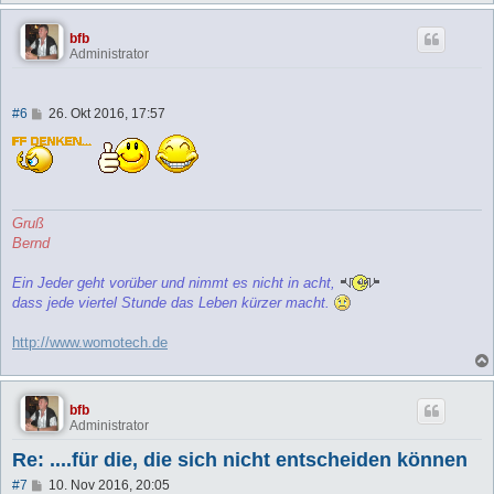
bfb
Administrator
B
#6
26. Okt 2016, 17:57
e
i
t
r
a
g
Gruß
Bernd
Ein Jeder geht vorüber und nimmt es nicht in acht,
dass jede viertel Stunde das Leben kürzer macht.
http://www.womotech.de
bfb
Administrator
Re: ....für die, die sich nicht entscheiden können
B
#7
10. Nov 2016, 20:05