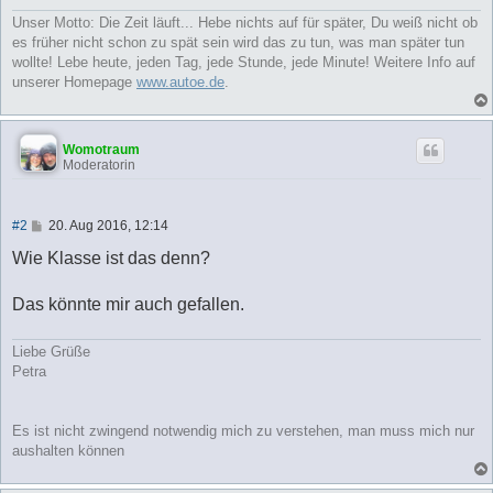
g
Unser Motto: Die Zeit läuft... Hebe nichts auf für später, Du weiß nicht ob
es früher nicht schon zu spät sein wird das zu tun, was man später tun
wollte! Lebe heute, jeden Tag, jede Stunde, jede Minute! Weitere Info auf
unserer Homepage
www.autoe.de
.
Womotraum
Moderatorin
B
#2
20. Aug 2016, 12:14
e
i
Wie Klasse ist das denn?
t
r
a
Das könnte mir auch gefallen.
g
Liebe Grüße
Petra
Es ist nicht zwingend notwendig mich zu verstehen, man muss mich nur
aushalten können