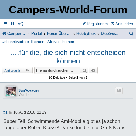
Campers-World-Forum
FAQ
Registrieren
Anmelden
Campers-World-Forum
Portal
Foren-Übersicht
Hobbythek
Die Zweirad-Ecke
Unbeantwortete Themen
Aktive Themen
u
....für die, die sich nicht entscheiden
c
können
h
e
Suche
Erweiterte Suche
Antworten
10 Beiträge • Seite
1
von
1
SunVoyager
Member
B
#1
16. Aug 2016, 22:19
e
i
Super Teil! Schwimmende Ami-Mobile gibt es ja schon
t
lange aber Roller: Klasse! Danke für die Info! Gruß Klaus!
r
a