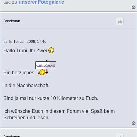
zu unserer Fotogalerie
und
Breckman
B
#2
19. Jan 2009, 17:40
e
i
Hallo Trübi, Ihr Zwei
t
r
a
g
Ein herzliches
in die Nachbarschaft.
Sind ja mal nur kurze 10 Kilometer zu Euch.
Ich wünsche Euch in diesem Forum viel Spaß beim
Schreiben und lesen.
Breckman