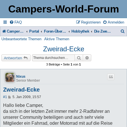
Campers-World-Forum
FAQ
Registrieren
Anmelden
Campers-World-Forum
Portal
Foren-Übersicht
Hobbythek
Die Zweirad-Ecke
Unbeantwortete Themen
Aktive Themen
u
Zweirad-Ecke
c
h
Suche
Erweiterte Suche
Antworten
e
3 Beiträge • Seite
1
von
1
Nixus
Senior Member
Zweirad-Ecke
B
#1
5. Jan 2009, 15:57
e
i
Hallo liebe Camper,
t
da sich in der letzten Zeit immer mehr 2-Radfahrer an
r
a
unserer Community beteiligen und auch sehr viele
g
Mitglieder ein Fahrrad, oder Motorrad mit auf die Reise