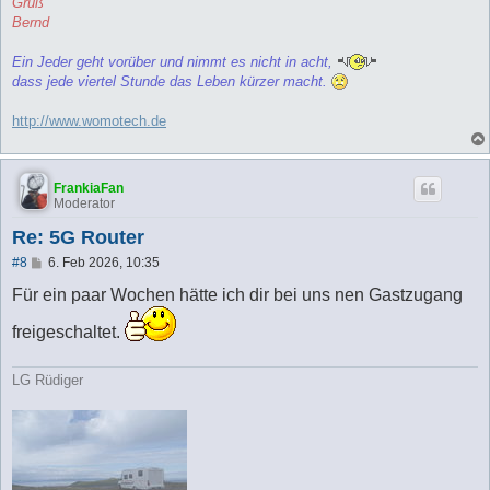
Gruß
Bernd
Ein Jeder geht vorüber und nimmt es nicht in acht,
dass jede viertel Stunde das Leben kürzer macht.
http://www.womotech.de
FrankiaFan
Moderator
Re: 5G Router
B
#8
6. Feb 2026, 10:35
e
i
Für ein paar Wochen hätte ich dir bei uns nen Gastzugang
t
r
freigeschaltet.
a
g
LG Rüdiger