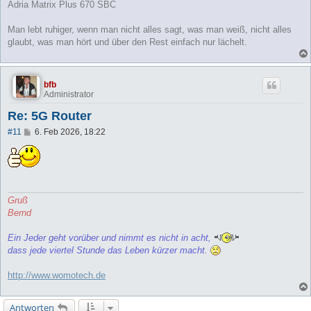
Adria Matrix Plus 670 SBC
Man lebt ruhiger, wenn man nicht alles sagt, was man weiß, nicht alles
glaubt, was man hört und über den Rest einfach nur lächelt.
bfb
Administrator
Re: 5G Router
B
#11
6. Feb 2026, 18:22
e
i
t
r
a
g
Gruß
Bernd
Ein Jeder geht vorüber und nimmt es nicht in acht,
dass jede viertel Stunde das Leben kürzer macht.
http://www.womotech.de
Antworten