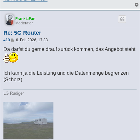
FrankiaFan
Moderator
Re: 5G Router
B
#10
6. Feb 2026, 17:33
e
i
Da darfst du gerne drauf zurück kommen, das Angebot steht
t
r
a
g
Ich kann ja die Leistung und die Datenmenge begrenzen
(Scherz)
LG Rüdiger