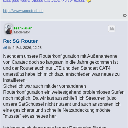
dass jede viertel Stunde das Leben kürzer macht.
http://www.womotech.de
FrankiaFan
Moderator
Re: 5G Router
B
#6
5. Feb 2026, 12:28
e
i
Nachdem unsere Routerkonfiguration mit Außenantenne
t
von Caratec doch so langsam in die Jahre gekommen ist
r
a
und der Router auch nur LTE und den Standart CAT4
g
unterstützt habe ich mich dazu entschieden was neues zu
installieren.
Sicherlich war auch mit der vorhandenen
Routerkonfiguration ein weitestgehend problemloses Surfen
noch möglich. Da wir fast ausschließlich Streamen (also
unsere SatSchüssel nicht nutzen) und auch ansonsten ich
eine gesicherte und schnelle Netzabdeckung möchte
"musste" etwas neues her.