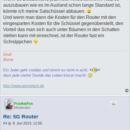
t
auszubauen wie es im Ausland schon lange Standard ist,
r
a
könnte ich meine Satschüssel abbauen.
g
Und wenn man dann die Kosten für den Router mit den
eingesparten Kosten für die Schüssel gegenüberstellt, den
Vorteil das man sich auch unter Bäumen in den Schatten
stellen kann mit einrechnet, ist der Router fast ein
Schnäppchen
Gruß
Bernd
Ein Jeder geht vorüber und nimmt es nicht in acht,
dass jede viertel Stunde das Leben kürzer macht.
http://www.womotech.de
FrankiaFan
Moderator
Re: 5G Router
B
#4
8. Jun 2023, 12:50
e