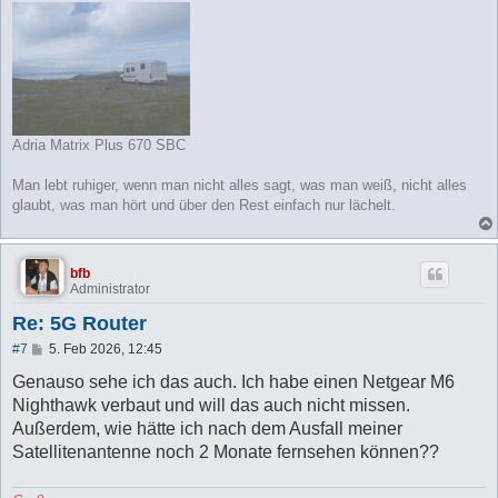
Adria Matrix Plus 670 SBC
Man lebt ruhiger, wenn man nicht alles sagt, was man weiß, nicht alles
glaubt, was man hört und über den Rest einfach nur lächelt.
bfb
Administrator
Re: 5G Router
B
#7
5. Feb 2026, 12:45
e
i
Genauso sehe ich das auch. Ich habe einen Netgear M6
t
Nighthawk verbaut und will das auch nicht missen.
r
a
Außerdem, wie hätte ich nach dem Ausfall meiner
g
Satellitenantenne noch 2 Monate fernsehen können??