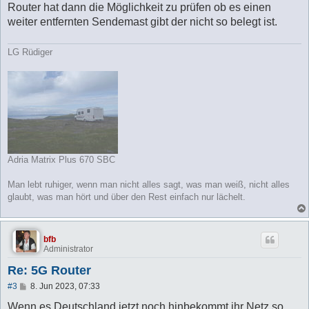
Router hat dann die Möglichkeit zu prüfen ob es einen
weiter entfernten Sendemast gibt der nicht so belegt ist.
LG Rüdiger
Adria Matrix Plus 670 SBC
Man lebt ruhiger, wenn man nicht alles sagt, was man weiß, nicht alles
glaubt, was man hört und über den Rest einfach nur lächelt.
bfb
Administrator
Re: 5G Router
B
#3
8. Jun 2023, 07:33
e
i
Wenn es Deutschland jetzt noch hinbekommt ihr Netz so