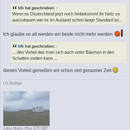
i
t
bfb
hat geschrieben:
↑
r
a
Wenn es Deutschland jetzt noch hinbekommt ihr Netz so
g
auszubauen wie es im Ausland schon lange Standard ist...
Ich glaube so alt werden wir beide nicht mehr werden
bfb
hat geschrieben:
↑
... den Vorteil das man sich auch unter Bäumen in den
Schatten stellen kann ...
diesen Vorteil genießen wir schon seit geraumer Zeit
LG Rüdiger
Adria Matrix Plus 670 SBC