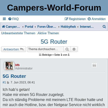
Campers-World-Forum
FAQ
Registrieren
Anmelden
Campers-World-Forum
Portal
Foren-Übersicht
Hobbythek
Internet, Computer & Home-Entertainment
Unbeantwortete Themen
Aktive Themen
u
5G Router
c
h
Suche
Erweiterte Suche
Antworten
e
11 Beiträge • Seite
1
von
1
bfb
Administrator
5G Router
B
#1
7. Jun 2023, 06:41
e
i
Ich hab’s getan!
t
Habe mir einen 5G Router zugelegt.
r
a
Da ich ständig Probleme mit meinem LTE Router hatte und
g
mir auch die Hotline, bzw. der Netgear Service nicht wirklich