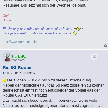
über Audials Heimatradio hören, völlig problemlos.
Resümee: Bis jetzt hat sich der Wechsel gelohnt.
Gruß
Bernd
Ein Jeder geht vorüber und nimmt es nicht in acht,
dass jede viertel Stunde das Leben kürzer macht.
http://www.womotech.de
FrankiaFan
Moderator
Re: 5G Router
B
#2
7. Jun 2023, 09:26
e
i
Herzlichen Glückwunsch zu dieser Entscheidung.
t
Neben der Möglichkeit auf das 5g Netz zugreifen zu können
r
a
denke ich ist ein fast noch entscheidender Vorteil das der
g
Router CAT 10 unterstützt.
Das macht sich besonders dann bemerkbar, wenn viele
Nutzer auf den nächstgelegenen Sendemast zugreifen. Der