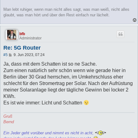
Man lebt ruhiger, wenn man nicht alles sagt, was man weiß, nicht alles
glaubt, was man hört und über den Rest einfach nur lächelt.
bfb
Administrator
Re: 5G Router
B
#5
9. Jun 2023, 07:24
e
i
Ja, dass mit dem Schatten ist so ne Sache.
t
Zum einen natürlich sehr schön wenn wie gerade hier in
r
a
Berlin über 30 Grad herrschen, im Umkehrschluss eher
g
schlecht für den Stromertrag per Solar. Nach der Aufrüstung
meiner Solaranlage liegt der tägliche Gewinn bei locker 2
KWh.
Es ist wie immer: Licht und Schatten
Gruß
Bernd
Ein Jeder geht vorüber und nimmt es nicht in acht,