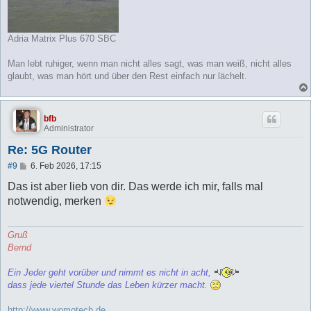
Adria Matrix Plus 670 SBC
Man lebt ruhiger, wenn man nicht alles sagt, was man weiß, nicht alles
glaubt, was man hört und über den Rest einfach nur lächelt.
bfb
Administrator
Re: 5G Router
B
#9
6. Feb 2026, 17:15
e
i
Das ist aber lieb von dir. Das werde ich mir, falls mal
t
notwendig, merken
r
a
g
Gruß
Bernd
Ein Jeder geht vorüber und nimmt es nicht in acht,
dass jede viertel Stunde das Leben kürzer macht.
http://www.womotech.de