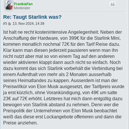
FrankiaFan
Moderator
Re: Taugt Starlink was?
B
#5
13. Nov 2024, 14:39
e
i
Ist halt ne recht kostenintensive Angelegenheit. Neben der
t
Anschaffung der Hardware, von 399€ für die Starlink Mini,
r
a
kommen monatlich nochmal 72€ für den Tarif Reise dazu.
g
Klar kann man diesen jederzeit pausieren wenn man ihn
nicht nutzt aber mal so von einem Tag auf den anderen
wieder aktivieren klappt dann auch nicht so einfach. Noch
dazu kommt das sich Starlink vorbehält die Verbindung bei
einem Aufenthalt von mehr als 2 Monaten ausserhalb
seines Heimatlandes zu kappen. Ausserdem ist man der
Preiswillkür von Elon Musk ausgesetzt, der Tarifpreis wurde
ja erst kürzlich, ohne Vorankündigung, von 49€ um satte
23€ auf 72€ erhöht. Letzteres hat mich dann entgültig dazu
bewogen von Starlink abstand zu nehmen. Denn wer die
Preispolitk der Unternehmen von Elon Musk beobachtet
weiß das diese erst Lockangebote offerieren und dann die
Preise anziehen.