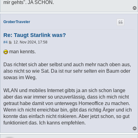
mir gehts". JA SCHÖN.
GroberTraveler
Re: Taugt Starlink was?
B
#4
12. Nov 2024, 17:58
e
i
man kennts.
t
r
a
Das richtet sich aber selbst und auch mehr nach oben aus,
g
also nicht so wie Sat. Da ist nur sehr selten ein Baum oder
sowas im Weg.
WLAN und mobiles Internet gibts ja an sich schon lange
aber das war immer so unzuverlässig, dass ich mich nicht
getraut habe damit von unterwegs Homeoffice zu machen.
Wenn ich nicht erreichbar bin, gibt das richtig Ärger und ich
konnte das einfach nicht riskieren. Aber jetzt schon, so gut
funktioniert das. Ich kanns empfehlen.