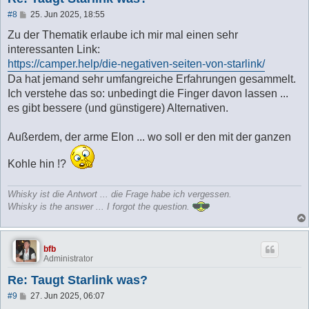
B
#8
25. Jun 2025, 18:55
e
i
Zu der Thematik erlaube ich mir mal einen sehr
t
interessanten Link:
r
a
https://camper.help/die-negativen-seiten-von-starlink/
g
Da hat jemand sehr umfangreiche Erfahrungen gesammelt.
Ich verstehe das so: unbedingt die Finger davon lassen ...
es gibt bessere (und günstigere) Alternativen.
Außerdem, der arme Elon ... wo soll er den mit der ganzen
Kohle hin !?
Whisky ist die Antwort ... die Frage habe ich vergessen.
Whisky is the answer ... I forgot the question.
bfb
Administrator
Re: Taugt Starlink was?
B
#9
27. Jun 2025, 06:07
e