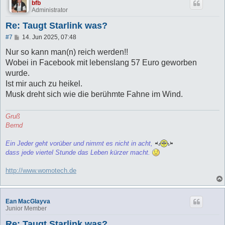
bfb
Administrator
Re: Taugt Starlink was?
B
#7
14. Jun 2025, 07:48
e
i
Nur so kann man(n) reich werden!!
t
Wobei in Facebook mit lebenslang 57 Euro geworben
r
a
wurde.
g
Ist mir auch zu heikel.
Musk dreht sich wie die berühmte Fahne im Wind.
Gruß
Bernd
Ein Jeder geht vorüber und nimmt es nicht in acht,
dass jede viertel Stunde das Leben kürzer macht.
http://www.womotech.de
Ean MacGlayva
Junior Member
Re: Taugt Starlink was?