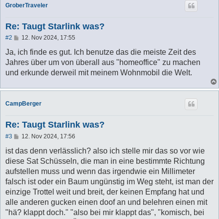
GroberTraveler
Re: Taugt Starlink was?
B
#2
12. Nov 2024, 17:55
e
i
Ja, ich finde es gut. Ich benutze das die meiste Zeit des
t
Jahres über um von überall aus "homeoffice" zu machen
r
a
und erkunde derweil mit meinem Wohnmobil die Welt.
g
CampBerger
Re: Taugt Starlink was?
B
#3
12. Nov 2024, 17:56
e
i
ist das denn verlässlich? also ich stelle mir das so vor wie
t
diese Sat Schüsseln, die man in eine bestimmte Richtung
r
a
aufstellen muss und wenn das irgendwie ein Millimeter
g
falsch ist oder ein Baum ungünstig im Weg steht, ist man der
einzige Trottel weit und breit, der keinen Empfang hat und
alle anderen gucken einen doof an und belehren einen mit
"hä? klappt doch." "also bei mir klappt das", "komisch, bei