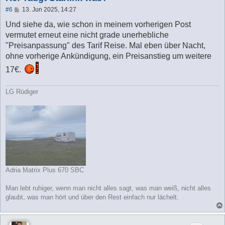
B
#6
13. Jun 2025, 14:27
e
i
Und siehe da, wie schon in meinem vorherigen Post
t
vermutet erneut eine nicht grade unerhebliche
r
a
"Preisanpassung" des Tarif Reise. Mal eben über Nacht,
g
ohne vorherige Ankündigung, ein Preisanstieg um weitere
17€.
LG Rüdiger
Adria Matrix Plus 670 SBC
Man lebt ruhiger, wenn man nicht alles sagt, was man weiß, nicht alles
glaubt, was man hört und über den Rest einfach nur lächelt.