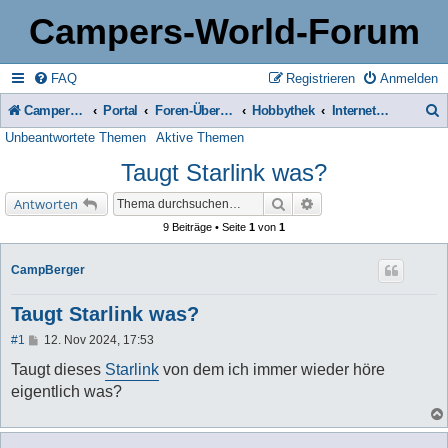
Campers-World-Forum
FAQ
Registrieren
Anmelden
Campers-World-Forum
Portal
Foren-Übersicht
Hobbythek
Internet, Computer & Home-Entertainment
Unbeantwortete Themen
Aktive Themen
u
Taugt Starlink was?
c
h
Suche
Erweiterte Suche
Antworten
e
9 Beiträge • Seite
1
von
1
CampBerger
Taugt Starlink was?
B
#1
12. Nov 2024, 17:53
e
i
Taugt dieses
Starlink
von dem ich immer wieder höre
t
eigentlich was?
r
a
g