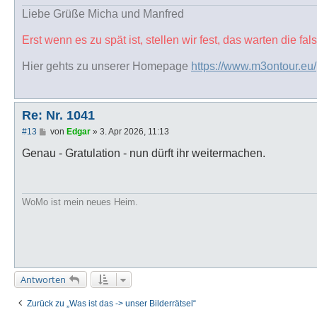
g
Liebe Grüße Micha und Manfred
Erst wenn es zu spät ist, stellen wir fest, das warten die f
Hier gehts zu unserer Homepage
https://www.m3ontour.eu/
Re: Nr. 1041
B
#13
von
Edgar
»
3. Apr 2026, 11:13
e
i
Genau - Gratulation - nun dürft ihr weitermachen.
t
r
a
g
WoMo ist mein neues Heim.
Antworten
Zurück zu „Was ist das -> unser Bilderrätsel“