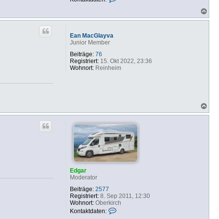
o
N
n
a
t
c
a
h
k
Ean MacGlayva
o
t
Junior Member
b
d
e
a
Beiträge:
76
n
t
Registriert:
15. Okt 2022, 23:36
e
Wohnort:
Reinheim
n
v
o
n
E
N
d
a
g
c
a
h
r
o
b
e
n
Edgar
Moderator
Beiträge:
2577
Registriert:
8. Sep 2011, 12:30
Wohnort:
Oberkirch
K
Kontaktdaten:
o