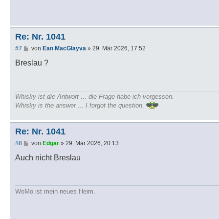
Re: Nr. 1041
B
#7
von
Ean MacGlayva
»
29. Mär 2026, 17:52
e
i
Breslau ?
t
r
a
g
Whisky ist die Antwort ... die Frage habe ich vergessen.
Whisky is the answer ... I forgot the question.
Re: Nr. 1041
B
#8
von
Edgar
»
29. Mär 2026, 20:13
e
i
Auch nicht Breslau
t
r
a
g
WoMo ist mein neues Heim.