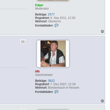
n
v
Edgar
o
Moderator
n
b
Beiträge:
2577
f
Registriert:
8. Sep 2011, 12:30
b
Wohnort:
Oberkirch
K
Kontaktdaten:
o
N
n
a
t
c
a
h
k
o
t
b
d
e
a
n
t
e
n
v
o
bfb
n
Administrator
E
d
Beiträge:
3822
g
Registriert:
7. Dez 2007, 12:28
a
Wohnort:
Breidenbach in Hessen
r
K
Kontaktdaten:
o
n
N
t
a
a
c
k