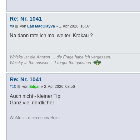
Re: Nr. 1041
B
#9
von
Ean MacGlayva
»
1. Apr 2026, 16:07
e
i
Na dann rate ich mal weiter: Krakau ?
t
r
a
g
Whisky ist die Antwort ... die Frage habe ich vergessen.
Whisky is the answer ... I forgot the question.
Re: Nr. 1041
B
#10
von
Edgar
»
2. Apr 2026, 08:56
e
i
Auch nicht - kleiner Tip:
t
Ganz viel nördlicher
r
a
g
WoMo ist mein neues Heim.