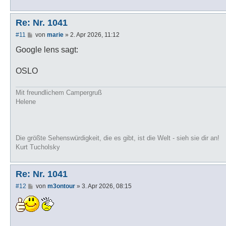
Re: Nr. 1041
B
#11
von
marie
»
2. Apr 2026, 11:12
e
i
Google lens sagt:
t
r
a
OSLO
g
Mit freundlichem Campergruß
Helene
Die größte Sehenswürdigkeit, die es gibt, ist die Welt - sieh sie dir an!
Kurt Tucholsky
Re: Nr. 1041
B
#12
von
m3ontour
»
3. Apr 2026, 08:15
e
i
t
r
a