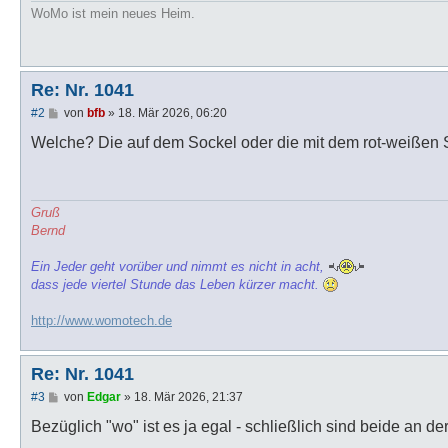
WoMo ist mein neues Heim.
Re: Nr. 1041
B
#2
von
bfb
»
18. Mär 2026, 06:20
e
i
Welche? Die auf dem Sockel oder die mit dem rot-weißen S
t
r
a
g
Gruß
Bernd
Ein Jeder geht vorüber und nimmt es nicht in acht,
dass jede viertel Stunde das Leben kürzer macht.
http://www.womotech.de
Re: Nr. 1041
B
#3
von
Edgar
»
18. Mär 2026, 21:37
e
i
Bezüglich "wo" ist es ja egal - schließlich sind beide an de
t