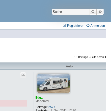
Suche
Erwei
Registrieren
Anmelden
13 Beiträge • Seite
1
von
1
Autor
Edgar
Moderator
Beiträge:
2577
Registriert:
8. Sep 2011, 12:30