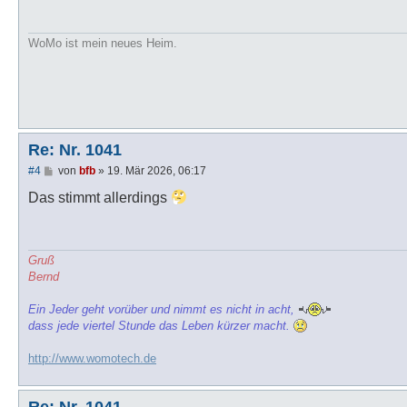
r
a
g
WoMo ist mein neues Heim.
Re: Nr. 1041
B
#4
von
bfb
»
19. Mär 2026, 06:17
e
i
Das stimmt allerdings
t
r
a
g
Gruß
Bernd
Ein Jeder geht vorüber und nimmt es nicht in acht,
dass jede viertel Stunde das Leben kürzer macht.
http://www.womotech.de