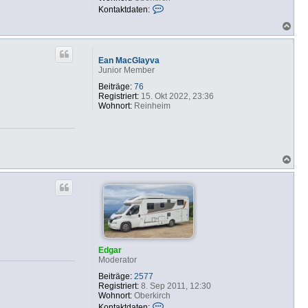
K
Kontaktdaten:
o
N
n
a
t
c
a
h
k
Ean MacGlayva
o
t
Junior Member
b
d
e
a
Beiträge:
76
n
t
Registriert:
15. Okt 2022, 23:36
e
Wohnort:
Reinheim
n
v
o
n
E
N
d
a
g
c
a
h
r
o
b
e
n
Edgar
Moderator
Beiträge:
2577
Registriert:
8. Sep 2011, 12:30
Wohnort:
Oberkirch
K
Kontaktdaten: