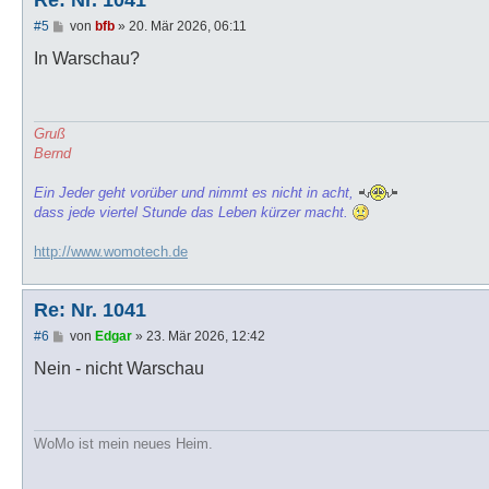
Re: Nr. 1041
B
#5
von
bfb
»
20. Mär 2026, 06:11
e
i
In Warschau?
t
r
a
g
Gruß
Bernd
Ein Jeder geht vorüber und nimmt es nicht in acht,
dass jede viertel Stunde das Leben kürzer macht.
http://www.womotech.de
Re: Nr. 1041
B
#6
von
Edgar
»
23. Mär 2026, 12:42
e
i
Nein - nicht Warschau
t
r
a
g
WoMo ist mein neues Heim.