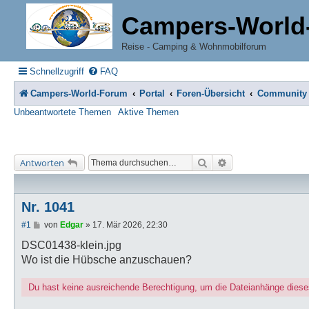
Campers-World
Reise - Camping & Wohnmobilforum
Schnellzugriff
FAQ
Campers-World-Forum
Portal
Foren-Übersicht
Community
Unbeantwortete Themen
Aktive Themen
Suche
Erweiterte Suche
Antworten
Nr. 1041
B
#1
von
Edgar
»
17. Mär 2026, 22:30
e
i
DSC01438-klein.jpg
t
Wo ist die Hübsche anzuschauen?
r
a
g
Du hast keine ausreichende Berechtigung, um die Dateianhänge diese