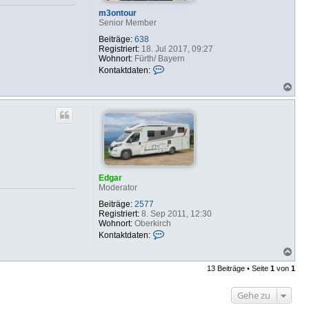
m3ontour
Senior Member
Beiträge:
638
Registriert:
18. Jul 2017, 09:27
Wohnort:
Fürth/ Bayern
K
Kontaktdaten:
o
N
n
a
t
c
a
h
k
o
t
b
d
e
a
n
t
e
n
Edgar
v
Moderator
o
n
Beiträge:
2577
m
Registriert:
8. Sep 2011, 12:30
3
Wohnort:
Oberkirch
o
K
Kontaktdaten:
n
o
t
N
n
o
a
t
13 Beiträge • Seite
1
von
1
u
c
a
r
h
k
o
t
Gehe zu
b
d