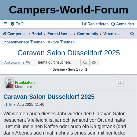
Campers-World-Forum
FAQ
Registrieren
Anmelden
Campers-World-Forum
Portal
Foren-Übersicht
Community
Veranstaltungenskalender
Unbeantwortete Themen
Aktive Themen
u
Caravan Salon Düsseldorf 2025
c
h
Suche
Erweiterte Suche
Antworten
e
4 Beiträge • Seite
1
von
1
FrankiaFan
Moderator
Caravan Salon Düsseldorf 2025
B
#1
7. Aug 2025, 11:46
e
i
Wir werden auch dieses Jahr wieder den Caravan Salon
t
besuchen. Vielleicht ist ja noch jemand vor Ort und hätte
r
a
Lust mit uns einen Kaffee oder auch ein Kaltgetränk (darf
g
dann Abends auch mal mehr als eines sein mit ner lecker