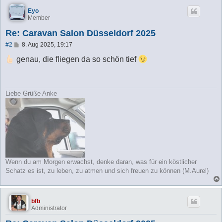
Eyo
Member
Re: Caravan Salon Düsseldorf 2025
B
#2
8. Aug 2025, 19:17
e
i
genau, die fliegen da so schön tief
t
r
a
g
Liebe Grüße Anke
Wenn du am Morgen erwachst, denke daran, was für ein köstlicher
Schatz es ist, zu leben, zu atmen und sich freuen zu können (M.Aurel)
bfb
Administrator