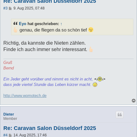
Re: Caravan Salon Düsseldorf 2025
B
#3
9. Aug 2025, 07:48
e
i
t
Eyo
hat geschrieben:
↑
r
a
genau, die fliegen da so schön tief
g
Richtig, da kannste die Nieten zählen.
Finde ich auch immer sehr interessant.
Gruß
Bernd
Ein Jeder geht vorüber und nimmt es nicht in acht,
dass jede viertel Stunde das Leben kürzer macht.
http://www.womotech.de
Dieter
Member
Re: Caravan Salon Düsseldorf 2025
B
#4
14. Aug 2025, 17:46