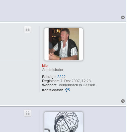
N
a
c
h
o
b
e
n
bfb
Administrator
Beiträge:
3822
Registriert:
7. Dez 2007, 12:28
Wohnort:
Breidenbach in Hessen
K
Kontaktdaten:
o
n
N
t
a
a
c
k
h
t
o
d
b
a
e
t
n
e