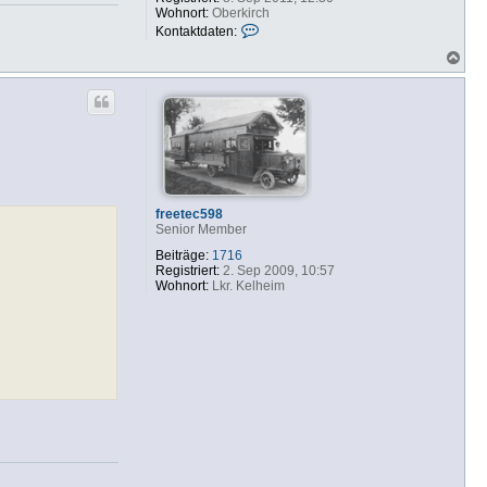
Wohnort:
Oberkirch
K
Kontaktdaten:
o
N
n
a
t
c
a
h
k
o
t
b
d
e
a
n
t
e
n
v
freetec598
o
Senior Member
n
E
Beiträge:
1716
d
Registriert:
2. Sep 2009, 10:57
g
Wohnort:
Lkr. Kelheim
a
r