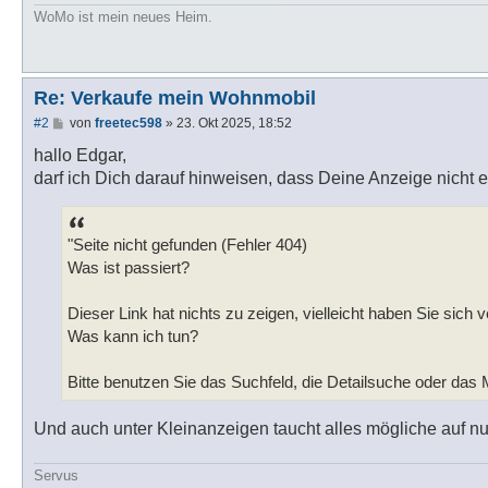
WoMo ist mein neues Heim.
Re: Verkaufe mein Wohnmobil
B
#2
von
freetec598
»
23. Okt 2025, 18:52
e
i
hallo Edgar,
t
darf ich Dich darauf hinweisen, dass Deine Anzeige nicht e
r
a
g
"Seite nicht gefunden (Fehler 404)
Was ist passiert?
Dieser Link hat nichts zu zeigen, vielleicht haben Sie sich v
Was kann ich tun?
Bitte benutzen Sie das Suchfeld, die Detailsuche oder das
Und auch unter Kleinanzeigen taucht alles mögliche auf n
Servus