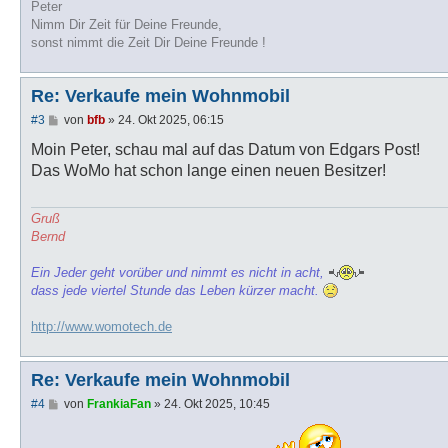
Peter
Nimm Dir Zeit für Deine Freunde,
sonst nimmt die Zeit Dir Deine Freunde !
Re: Verkaufe mein Wohnmobil
B
#3
von
bfb
»
24. Okt 2025, 06:15
e
i
Moin Peter, schau mal auf das Datum von Edgars Post!
t
Das WoMo hat schon lange einen neuen Besitzer!
r
a
g
Gruß
Bernd
Ein Jeder geht vorüber und nimmt es nicht in acht,
dass jede viertel Stunde das Leben kürzer macht.
http://www.womotech.de
Re: Verkaufe mein Wohnmobil
B
#4
von
FrankiaFan
»
24. Okt 2025, 10:45
e
i
t