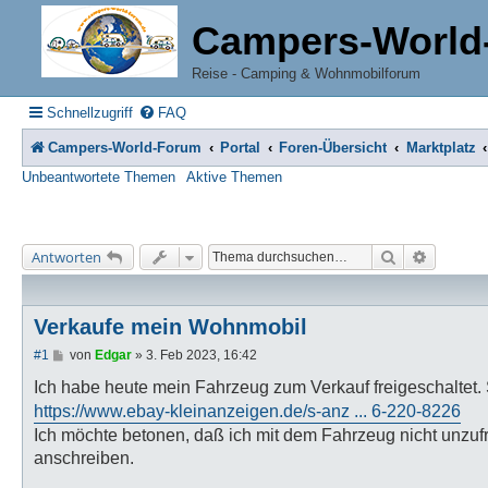
Campers-World
Reise - Camping & Wohnmobilforum
Schnellzugriff
FAQ
Campers-World-Forum
Portal
Foren-Übersicht
Marktplatz
Unbeantwortete Themen
Aktive Themen
Suche
Erweiter
Antworten
Verkaufe mein Wohnmobil
B
#1
von
Edgar
»
3. Feb 2023, 16:42
e
i
Ich habe heute mein Fahrzeug zum Verkauf freigeschaltet.
t
https://www.ebay-kleinanzeigen.de/s-anz ... 6-220-8226
r
a
Ich möchte betonen, daß ich mit dem Fahrzeug nicht unzufr
g
anschreiben.