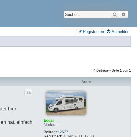
Suche
Erwei
Registrieren
Anmelden
4 Beiträge • Seite
1
von
1
Autor
der hier
Edgar
en hat, einfach
Moderator
Beiträge:
2577
Registriert:
8. Sep 2011, 12:30