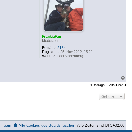
n
v
o
n
b
f
b
FrankiaFan
Moderator
Beiträge:
2184
Registriert:
25. Nov 2012, 15:31
Wohnort:
Bad Marienberg
N
a
4 Beiträge • Seite
1
von
1
c
h
o
Gehe zu
b
e
n
s Team
Alle Cookies des Boards löschen
Alle Zeiten sind
UTC+02:00