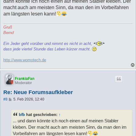
a
dann könnte ich noch einen auf meinen Stabler kleben. Der
g
macht auch am meisten Sinn, da man den im Vorbeifahren
am längsten lesen kann!
Gruß
Bernd
Ein Jeder geht vorüber und nimmt es nicht in acht,
dass jede viertel Stunde das Leben kürzer macht.
http://www.womotech.de
FrankiaFan
Moderator
Re: Neue Forumsaufkleber
B
#8
5. Feb 2026, 12:40
e
i
t
bfb
hat geschrieben:
↑
r
a
... und dann könnte ich noch einen auf meinen Stabler
g
kleben. Der macht auch am meisten Sinn, da man den im
Vorbeifahren am längsten lesen kann!