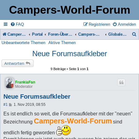
Campers-World-Forum
FAQ
Registrieren
Anmelden
Campers-World-Forum
Portal
Foren-Übersicht
Campers-World-Forum Intern
Globale Bekanntmachungen
Unbeantwortete Themen
Aktive Themen
u
Neue Forumsaufkleber
c
h
Antworten
9 Beiträge • Seite
1
von
1
e
FrankiaFan
Moderator
Neue Forumsaufkleber
B
#1
1. Nov 2019, 08:55
e
i
Es ist endlich so weit, die Forumsaufkleber mit der "neuen"
t
Campers-World-Forum
Bezeichnung
sind
r
a
g
endlich fertig geworden