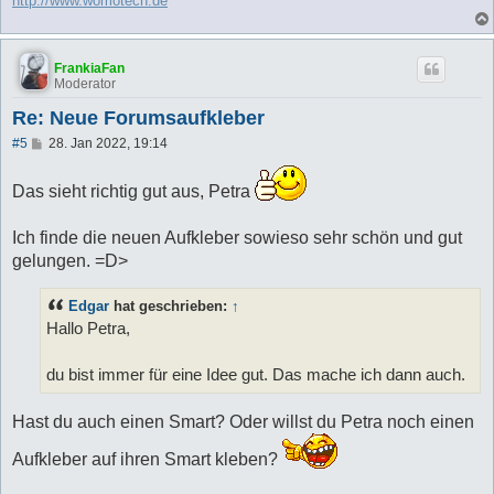
http://www.womotech.de
FrankiaFan
Moderator
Re: Neue Forumsaufkleber
B
#5
28. Jan 2022, 19:14
e
i
t
Das sieht richtig gut aus, Petra
r
a
g
Ich finde die neuen Aufkleber sowieso sehr schön und gut
gelungen. =D>
Edgar
hat geschrieben:
↑
Hallo Petra,
du bist immer für eine Idee gut. Das mache ich dann auch.
Hast du auch einen Smart? Oder willst du Petra noch einen
Aufkleber auf ihren Smart kleben?