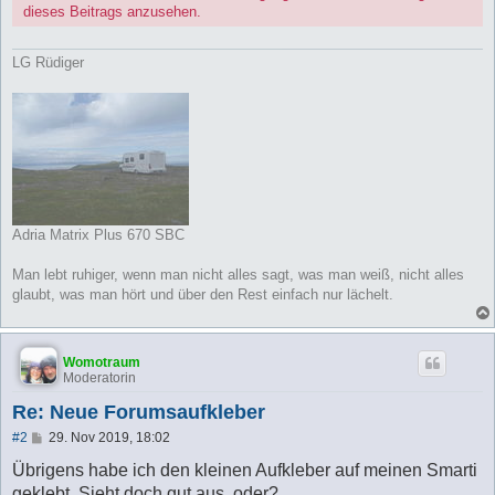
dieses Beitrags anzusehen.
LG Rüdiger
Adria Matrix Plus 670 SBC
Man lebt ruhiger, wenn man nicht alles sagt, was man weiß, nicht alles
glaubt, was man hört und über den Rest einfach nur lächelt.
Womotraum
Moderatorin
Re: Neue Forumsaufkleber
B
#2
29. Nov 2019, 18:02
e
i
Übrigens habe ich den kleinen Aufkleber auf meinen Smarti
t
geklebt. Sieht doch gut aus, oder?