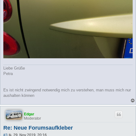
Liebe Grüße
Petra
Es ist nicht zwingend notwendig mich zu verstehen, man muss mich nur
aushalten können
Edgar
Moderator
Re: Neue Forumsaufkleber
B
#3
29. Nov 2019, 20:16