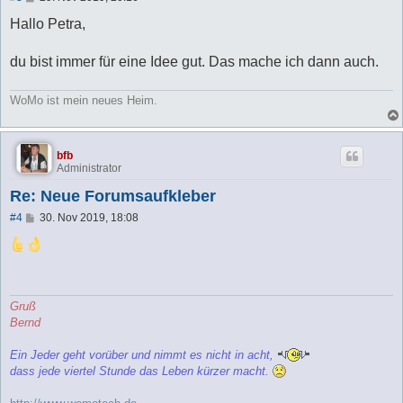
e
i
Hallo Petra,
t
r
a
du bist immer für eine Idee gut. Das mache ich dann auch.
g
WoMo ist mein neues Heim.
bfb
Administrator
Re: Neue Forumsaufkleber
B
#4
30. Nov 2019, 18:08
e
i
t
r
a
g
Gruß
Bernd
Ein Jeder geht vorüber und nimmt es nicht in acht,
dass jede viertel Stunde das Leben kürzer macht.