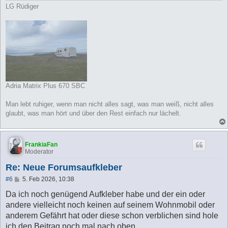
LG Rüdiger
Adria Matrix Plus 670 SBC
Man lebt ruhiger, wenn man nicht alles sagt, was man weiß, nicht alles
glaubt, was man hört und über den Rest einfach nur lächelt.
FrankiaFan
Moderator
Re: Neue Forumsaufkleber
B
#6
5. Feb 2026, 10:38
e
i
Da ich noch genügend Aufkleber habe und der ein oder
t
andere vielleicht noch keinen auf seinem Wohnmobil oder
r
a
anderem Gefährt hat oder diese schon verblichen sind hole
g
ich den Beitrag noch mal nach oben.