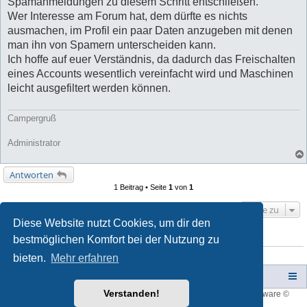
Spamanmeldungen zu diesem Schritt entschließen.
Wer Interesse am Forum hat, dem dürfte es nichts
ausmachen, im Profil ein paar Daten anzugeben mit denen
man ihn von Spamern unterscheiden kann.
Ich hoffe auf euer Verständnis, da dadurch das Freischalten
eines Accounts wesentlich vereinfacht wird und Maschinen
leicht ausgefiltert werden können.
Campergruß
Administrator
Antworten
1 Beitrag • Seite
1
von
1
Gehe zu
Diese Website nutzt Cookies, um dir den
bestmöglichen Komfort bei der Nutzung zu
WER IST ONLINE?
Mitglieder in diesem Forum: 0 Mitglieder und 2 Gäste
bieten.
Mehr erfahren
Campers-World-Forum
Portal
Foren-Übersicht
Verstanden!
Style developer by
forum tricolor
,
Powered by
phpBB
® Forum Software ©
phpBB Limited