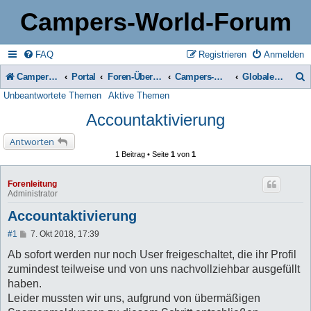
Campers-World-Forum
FAQ
Registrieren
Anmelden
Campers-World-Forum
Portal
Foren-Übersicht
Campers-World-Forum Intern
Globale Bekanntmachungen
Unbeantwortete Themen
Aktive Themen
u
Accountaktivierung
c
h
Antworten
1 Beitrag • Seite
1
von
1
e
Forenleitung
Administrator
Accountaktivierung
B
#1
7. Okt 2018, 17:39
e
i
Ab sofort werden nur noch User freigeschaltet, die ihr Profil
t
zumindest teilweise und von uns nachvollziehbar ausgefüllt
r
a
haben.
g
Leider mussten wir uns, aufgrund von übermäßigen