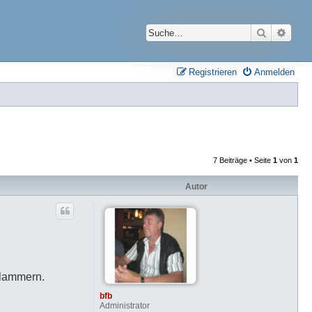
Suche
Erwei
Registrieren
Anmelden
7 Beiträge • Seite
1
von
1
Autor
Klammern.
bfb
Administrator