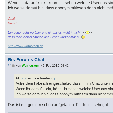
Wenn ihr darauf klickt, könnt ihr sehen welche User das si
Ich weise darauf hin, dass anonym mitlesen dann nicht meh
Gruß
Bernd
Ein Jeder geht vorüber und nimmt es nicht in acht,
dass jede viertel Stunde das Leben kürzer macht.
http://www.womotech.de
Re: Forums Chat
B
#4
von
Womotraum
»
5. Feb 2019, 08:42
e
i
t
bfb
hat geschrieben:
↑
r
a
Außerdem habe ich eingeschaltet, dass ihr im Chat unten li
g
Wenn ihr darauf klickt, könnt ihr sehen welche User das sin
Ich weise darauf hin, dass anonym mitlesen dann nicht meh
Das ist mir gestern schon aufgefallen. Finde ich sehr gut.