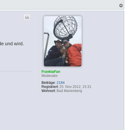
N
a
c
h
o
b
e
n
e und wird.
FrankiaFan
Moderator
Beiträge:
2184
Registriert:
25. Nov 2012, 15:31
Wohnort:
Bad Marienberg