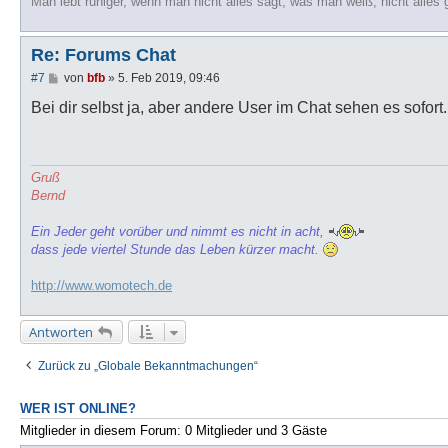
Man lebt ruhiger, wenn man nicht alles sagt, was man weiß, nicht alles 
Re: Forums Chat
B
#7
von
bfb
»
5. Feb 2019, 09:46
e
i
Bei dir selbst ja, aber andere User im Chat sehen es sofort.
t
r
a
g
Gruß
Bernd
Ein Jeder geht vorüber und nimmt es nicht in acht,
dass jede viertel Stunde das Leben kürzer macht.
http://www.womotech.de
Antworten
Zurück zu „Globale Bekanntmachungen“
WER IST ONLINE?
Mitglieder in diesem Forum: 0 Mitglieder und 3 Gäste