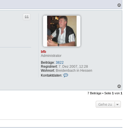
N
a
c
h
o
b
e
n
bfb
Administrator
Beiträge:
3822
Registriert:
7. Dez 2007, 12:28
Wohnort:
Breidenbach in Hessen
K
Kontaktdaten:
o
n
N
t
a
a
7 Beiträge • Seite
1
von
1
c
k
h
t
o
d
Gehe zu
b
a
e
t
n
e
n
v
o