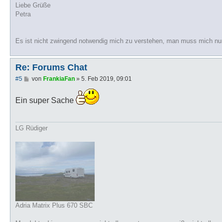
Liebe Grüße
Petra
Es ist nicht zwingend notwendig mich zu verstehen, man muss mich nu
Re: Forums Chat
B
#5
von
FrankiaFan
»
5. Feb 2019, 09:01
e
i
t
Ein super Sache
r
a
g
LG Rüdiger
Adria Matrix Plus 670 SBC