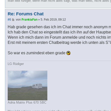
Man lebt ruhiger, wenn man nicht alles sagt, was man weiß, nicht alles 
Re: Forums Chat
B
#6
von
FrankiaFan
»
5. Feb 2019, 09:12
e
i
Hab grade gesehen das ich im Chat immer noch anonym m
t
Ich hab den Chat so eingestellt das ich ihn auf der Haupt
r
a
Wenn ich mich dann im Forum anmelde und noch nichts im
g
Erst mit meinem ersten Chatbeitrag werde ich unten als S"U
So war es zumindest eben grade
LG Rüdiger
Adria Matrix Plus 670 SBC