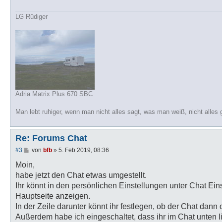
LG Rüdiger
Adria Matrix Plus 670 SBC
Man lebt ruhiger, wenn man nicht alles sagt, was man weiß, nicht alles 
Re: Forums Chat
B
#3
von
bfb
»
5. Feb 2019, 08:36
e
i
Moin,
t
habe jetzt den Chat etwas umgestellt.
r
a
Ihr könnt in den persönlichen Einstellungen unter Chat Ein
g
Hauptseite anzeigen.
In der Zeile darunter könnt ihr festlegen, ob der Chat dann
Außerdem habe ich eingeschaltet, dass ihr im Chat unten li