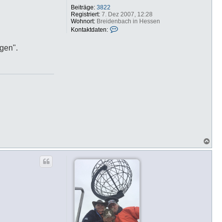
Beiträge:
3822
Registriert:
7. Dez 2007, 12:28
Wohnort:
Breidenbach in Hessen
K
Kontaktdaten:
o
n
ngen".
t
a
k
t
d
a
t
e
n
v
o
n
b
f
N
b
a
c
h
o
b
e
n