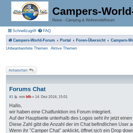
Campers-World
Reise - Camping & Wohnmobilforum
Schnellzugriff
FAQ
Campers-World-Forum
Portal
Foren-Übersicht
Campers-Wo
Unbeantwortete Themen
Aktive Themen
Antworten
Forums Chat
B
#1
von
bfb
»
14. Dez 2018, 15:01
e
i
Hallo,
t
wir haben eine Chatfunktion ins Forum integriert.
r
a
Auf der Hauptseite unterhalb des Logos seht ihr jetzt eine
g
Diese Zahl gibt die Anzahl der im Chat befindlichen User a
Wenn ihr "Camper Chat" anklickt, öffnet sich ein Drop dow