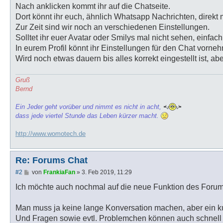
Nach anklicken kommt ihr auf die Chatseite.
Dort könnt ihr euch, ähnlich Whatsapp Nachrichten, direkt 
Zur Zeit sind wir noch an verschiedenen Einstellungen.
Solltet ihr euer Avatar oder Smilys mal nicht sehen, einfac
In eurem Profil könnt ihr Einstellungen für den Chat vorneh
Wird noch etwas dauern bis alles korrekt eingestellt ist, a
Gruß
Bernd
Ein Jeder geht vorüber und nimmt es nicht in acht,
dass jede viertel Stunde das Leben kürzer macht.
http://www.womotech.de
Re: Forums Chat
B
#2
von
FrankiaFan
»
3. Feb 2019, 11:29
e
i
Ich möchte auch nochmal auf die neue Funktion des Forum
t
r
a
Man muss ja keine lange Konversation machen, aber ein k
g
Und Fragen sowie evtl. Problemchen können auch schnell 