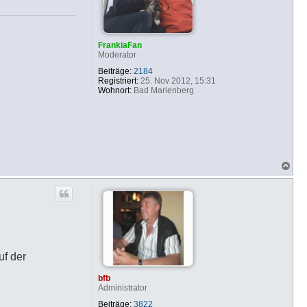
FrankiaFan
Moderator
Beiträge:
2184
Registriert:
25. Nov 2012, 15:31
Wohnort:
Bad Marienberg
N
a
c
h
o
b
e
n
uf der
bfb
Administrator
Beiträge:
3822