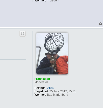
Wohnort:
Troisdorf
N
a
c
h
o
b
e
n
FrankiaFan
Moderator
Beiträge:
2184
Registriert:
25. Nov 2012, 15:31
Wohnort:
Bad Marienberg