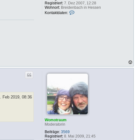
Registriert:
7. Dez 2007, 12:28
Wohnort:
Breidenbach in Hessen
K
Kontaktdaten:
o
n
t
a
k
t
d
a
t
e
n
N
v
a
o
c
n
h
b
o
f
b
b
e
n
. Feb 2019, 08:36
Womotraum
Moderatorin
Beiträge:
3569
Registriert:
8. Mai 2009, 21:45